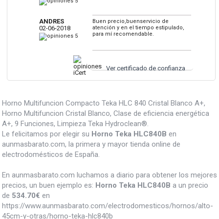
ANDRES
Buen precio,buenservicio de
02-06-2018
atención y en el tiempo estipulado,
para mí recomendable.
Ver certificado de confianza
Horno Multifuncion Compacto Teka HLC 840 Cristal Blanco A+,
Horno Multifuncion Cristal Blanco, Clase de eficiencia energética
A+, 9 Funciones, Limpieza Teka Hydroclean®.
Le felicitamos por elegir su
Horno Teka HLC840B
en
aunmasbarato.com, la primera y mayor tienda online de
electrodomésticos de España.
En aunmasbarato.com luchamos a diario para obtener los mejores
precios, un buen ejemplo es:
Horno Teka HLC840B
a un precio
de
534.70
€
en
https://www.aunmasbarato.com/electrodomesticos/hornos/alto-
45cm-y-otras/horno-teka-hlc840b