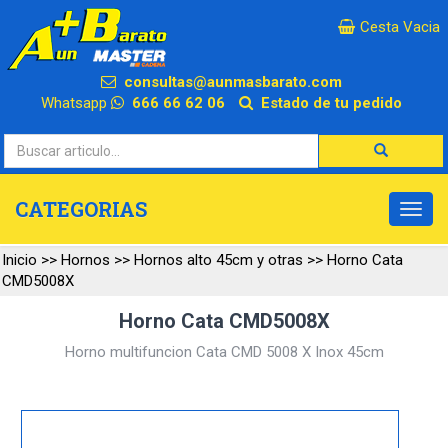
×
Cesta Vacia
consultas@aunmasbarato.com
Whatsapp
666 66 62 06
Estado de tu pedido
CATEGORIAS
Inicio
>>
Hornos
>>
Hornos alto 45cm y otras
>>
Horno Cata
CMD5008X
Horno Cata CMD5008X
Horno multifuncion Cata CMD 5008 X Inox 45cm