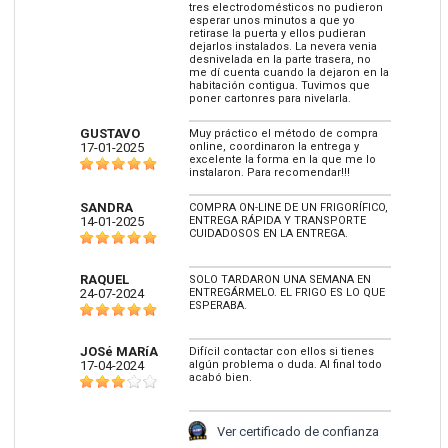
tres electrodomésticos no pudieron
esperar unos minutos a que yo
retirase la puerta y ellos pudieran
dejarlos instalados. La nevera venia
desnivelada en la parte trasera, no
me dí cuenta cuando la dejaron en la
habitación contigua. Tuvimos que
poner cartonres para nivelarla.
GUSTAVO
Muy práctico el método de compra
17-01-2025
online, coordinaron la entrega y
excelente la forma en la que me lo
instalaron. Para recomendar!!!
SANDRA
COMPRA ON-LINE DE UN FRIGORÍFICO,
14-01-2025
ENTREGA RÁPIDA Y TRANSPORTE
CUIDADOSOS EN LA ENTREGA.
RAQUEL
SOLO TARDARON UNA SEMANA EN
24-07-2024
ENTREGÁRMELO. EL FRIGO ES LO QUE
ESPERABA.
JOSé MARíA
Difícil contactar con ellos si tienes
17-04-2024
algún problema o duda. Al final todo
acabó bien.
Ver certificado de confianza