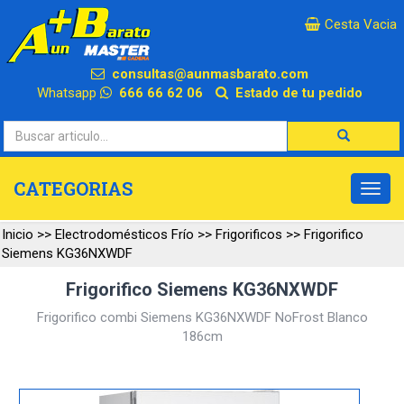
×
Cesta Vacia
consultas@aunmasbarato.com
Whatsapp
666 66 62 06
Estado de tu pedido
CATEGORIAS
Inicio
>>
Electrodomésticos Frío
>>
Frigorificos
>>
Frigorifico
Siemens KG36NXWDF
Frigorifico Siemens KG36NXWDF
Frigorifico combi Siemens KG36NXWDF NoFrost Blanco
186cm