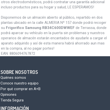
otros electrodomésticos, podrá contratar una garantía adicional
incluso productos para su hogar y salud, LE ESPERAMOS!
Disponemos de un almacén abierto al público, repartido en dos
plantas ubicado en la calle ALMERIA Nº 157 donde podrá recoger
su
Frigorifico Samsung RB34C600DWWEF
de Terrassa, donde
podrá aparcar su vehículo en la puerta sin problemas y nuestros
operarios de almacén estarán encantados de ayudarle a cargar el
aparato adquirido y así de esta manera habrá ahorrado aun mas
en la compra, al no pagar portes!
EAN:
8806094767872
SOBRE NOSOTROS
Quiénes somos
Conoce nuestro equipo
Por qué comprar en A+B
Opiniones
Tienda Segura
INFORMACIÓN