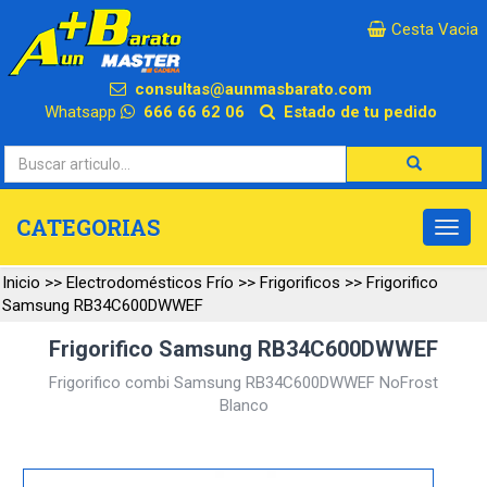
×
Cesta Vacia
consultas@aunmasbarato.com
Whatsapp
666 66 62 06
Estado de tu pedido
CATEGORIAS
Inicio
>>
Electrodomésticos Frío
>>
Frigorificos
>>
Frigorifico
Samsung RB34C600DWWEF
Frigorifico Samsung RB34C600DWWEF
Frigorifico combi Samsung RB34C600DWWEF NoFrost
Blanco