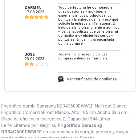
CARMEN
Todo perfecto ya he comprado en
17-08-2023
otras ocasiones y muy buena
experiencia. Los productos muy
bonitos y la entrega genial y eso qué
solicite la entrega en Tarragona . El
trato de atención al cliente magnífico
y los transportistas que vinieron a mi
domicilio muy eficientes serios y
puntuales. En definitiva encantada
con la compra!
JOSE
Todavía no lo he recibido. Las
23-01-2023
compras anteriores muy bien.
Ver certificado de confianza
Frigorifico combi Samsung RB34C600DWWEF NoFrost Blanco,
Frigorifico Combi NoFrost Blanco, Alto 185 cm Ancho 59.5 cm ,
Clase de eficiencia energética D, Capacidad 344 Litros.
Le felicitamos por elegir su
Frigorifico Samsung
RB34C600DWWEF
en aunmasbarato.com, la primera y mayor