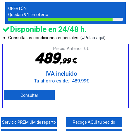
OFERTÓN
Quedan
91
en oferta
Disponible en 24/48 h.
Consulta las condiciones especiales: (
Pulsa aquí
)
Precio Anterior: 0€
4
8
9
€
,
9
9
IVA incluido
Tu ahorro es de: -489.99€
Consultar
Servicio PREMIUM de reparto
Recoge AQUÍ tu pedido