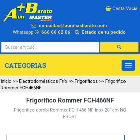
×
Cesta Vacia
consultas@aunmasbarato.com
Whatsapp
666 66 62 06
Estado de tu pedido
CATEGORIAS
Inicio
>>
Electrodomésticos Frío
>>
Frigorificos
>>
Frigorifico
Rommer FCH466NF
Frigorifico Rommer FCH466NF
Frigorifico combi Rommer FCH 466 NF Inox 201cm NO
FROST