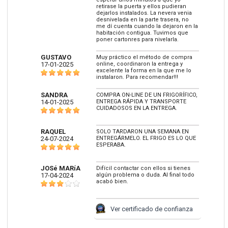
retirase la puerta y ellos pudieran
dejarlos instalados. La nevera venia
desnivelada en la parte trasera, no
me dí cuenta cuando la dejaron en la
habitación contigua. Tuvimos que
poner cartonres para nivelarla.
GUSTAVO
Muy práctico el método de compra
17-01-2025
online, coordinaron la entrega y
excelente la forma en la que me lo
instalaron. Para recomendar!!!
SANDRA
COMPRA ON-LINE DE UN FRIGORÍFICO,
14-01-2025
ENTREGA RÁPIDA Y TRANSPORTE
CUIDADOSOS EN LA ENTREGA.
RAQUEL
SOLO TARDARON UNA SEMANA EN
24-07-2024
ENTREGÁRMELO. EL FRIGO ES LO QUE
ESPERABA.
JOSé MARíA
Difícil contactar con ellos si tienes
17-04-2024
algún problema o duda. Al final todo
acabó bien.
Ver certificado de confianza