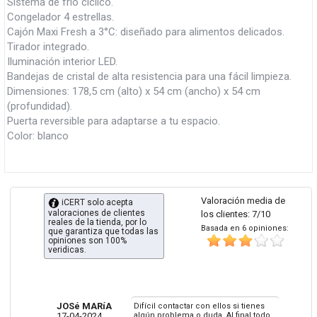
Sistema de frío cíclico.
Congelador 4 estrellas.
Cajón Maxi Fresh a 3°C: diseñado para alimentos delicados.
Tirador integrado.
Iluminación interior LED.
Bandejas de cristal de alta resistencia para una fácil limpieza.
Dimensiones: 178,5 cm (alto) x 54 cm (ancho) x 54 cm
(profundidad).
Puerta reversible para adaptarse a tu espacio.
Color: blanco
Valoración media de
iCERT solo acepta
valoraciones de clientes
los clientes: 7/10
reales de la tienda, por lo
Basada en 6 opiniones:
que garantiza que todas las
opiniones son 100%
veridicas.
JOSé MARíA
Difícil contactar con ellos si tienes
17-04-2024
algún problema o duda. Al final todo