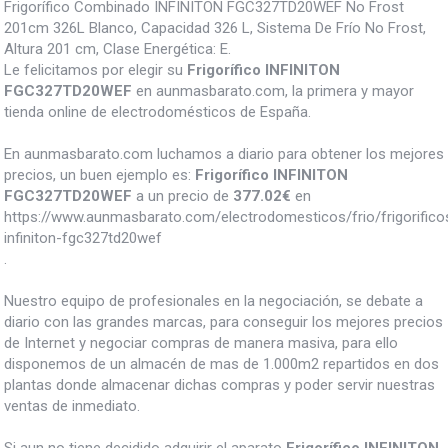
Frigorífico Combinado INFINITON FGC327TD20WEF No Frost
201cm 326L Blanco, Capacidad 326 L, Sistema De Frío No Frost,
Altura 201 cm, Clase Energética: E.
Le felicitamos por elegir su
Frigorífico INFINITON
FGC327TD20WEF
en aunmasbarato.com, la primera y mayor
tienda online de electrodomésticos de España.
En aunmasbarato.com luchamos a diario para obtener los mejores
precios, un buen ejemplo es:
Frigorífico INFINITON
FGC327TD20WEF
a un precio de
377.02
€
en
https://www.aunmasbarato.com/electrodomesticos/frio/frigorificos/
infiniton-fgc327td20wef
.
Nuestro equipo de profesionales en la negociación, se debate a
diario con las grandes marcas, para conseguir los mejores precios
de Internet y negociar compras de manera masiva, para ello
disponemos de un almacén de mas de 1.000m2 repartidos en dos
plantas donde almacenar dichas compras y poder servir nuestras
ventas de inmediato.
Si aun no tiene decidido adquirir el aparato
Frigorífico INFINITON