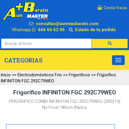
×
Cesta Vacia
consultas@aunmasbarato.com
Whatsapp
666 66 62 06
Estado de tu pedido
CATEGORIAS
Inicio
>>
Electrodomésticos Frío
>>
Frigorificos
>>
Frigorífico
INFINITON FGC 292C79WEO
Frigorífico INFINITON FGC 292C79WEO
FRIGORIFICO COMBI INFINITON FGC 292C79WEO (200214)
No Frost 180cm Blanco