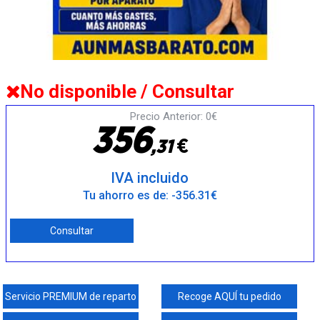
No disponible / Consultar
Precio Anterior: 0€
3
5
6
€
,
3
1
IVA incluido
Tu ahorro es de: -356.31€
Consultar
Servicio PREMIUM de reparto
Recoge AQUÍ tu pedido