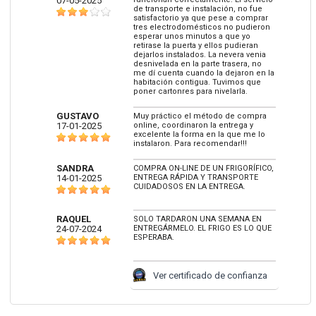
07-05-2025
de transporte e instalación, no fue
satisfactorio ya que pese a comprar
tres electrodomésticos no pudieron
esperar unos minutos a que yo
retirase la puerta y ellos pudieran
dejarlos instalados. La nevera venia
desnivelada en la parte trasera, no
me dí cuenta cuando la dejaron en la
habitación contigua. Tuvimos que
poner cartonres para nivelarla.
GUSTAVO
Muy práctico el método de compra
17-01-2025
online, coordinaron la entrega y
excelente la forma en la que me lo
instalaron. Para recomendar!!!
SANDRA
COMPRA ON-LINE DE UN FRIGORÍFICO,
14-01-2025
ENTREGA RÁPIDA Y TRANSPORTE
CUIDADOSOS EN LA ENTREGA.
RAQUEL
SOLO TARDARON UNA SEMANA EN
24-07-2024
ENTREGÁRMELO. EL FRIGO ES LO QUE
ESPERABA.
Ver certificado de confianza