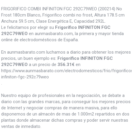
FRIGORIFICO COMBI INFINITON FGC 292C79WEO (200214) No
Frost 180cm Blanco, Frigorifico combi no frost, Altura 178.5 cm
Anchura 59.5 cm, Clase Energética E, Capacidad 292L.
Le felicitamos por elegir su
Frigorífico INFINITON FGC
292C79WEO
en aunmasbarato.com, la primera y mayor tienda
online de electrodomésticos de España.
En aunmasbarato.com luchamos a diario para obtener los mejores
precios, un buen ejemplo es:
Frigorífico INFINITON FGC
292C79WEO
a un precio de
356.31
€
en
https://www.aunmasbarato.com/electrodomesticos/frio/frigorificos/
infiniton-fgc-292c79weo
.
Nuestro equipo de profesionales en la negociación, se debate a
diario con las grandes marcas, para conseguir los mejores precios
de Internet y negociar compras de manera masiva, para ello
disponemos de un almacén de mas de 1.000m2 repartidos en dos
plantas donde almacenar dichas compras y poder servir nuestras
ventas de inmediato.