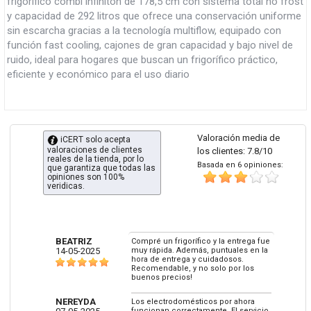
frigorífico combi infiniton de 178,5 cm con sistema total no frost
y capacidad de 292 litros que ofrece una conservación uniforme
sin escarcha gracias a la tecnología multiflow, equipado con
función fast cooling, cajones de gran capacidad y bajo nivel de
ruido, ideal para hogares que buscan un frigorífico práctico,
eficiente y económico para el uso diario
Valoración media de
iCERT solo acepta
valoraciones de clientes
los clientes: 7.8/10
reales de la tienda, por lo
Basada en 6 opiniones:
que garantiza que todas las
opiniones son 100%
veridicas.
BEATRIZ
Compré un frigorífico y la entrega fue
14-05-2025
muy rápida. Además, puntuales en la
hora de entrega y cuidadosos.
Recomendable, y no solo por los
buenos precios!
NEREYDA
Los electrodomésticos por ahora
funcionan correctamente. El servicio