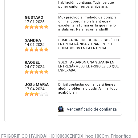
habitación contigua. Tuvimos que
poner cartonres para nivelarla.
GUSTAVO
Muy práctico el método de compra
17-01-2025
online, coordinaron la entrega y
excelente la forma en la que me lo
instalaron. Para recomendar!!!
SANDRA
COMPRA ON-LINE DE UN FRIGORÍFICO,
14-01-2025
ENTREGA RÁPIDA Y TRANSPORTE
CUIDADOSOS EN LA ENTREGA.
RAQUEL
SOLO TARDARON UNA SEMANA EN
24-07-2024
ENTREGÁRMELO. EL FRIGO ES LO QUE
ESPERABA.
JOSé MARíA
Difícil contactar con ellos si tienes
17-04-2024
algún problema o duda. Al final todo
acabó bien.
Ver certificado de confianza
FRIGORIFICO HYUNDAI HC188600ENFDX Inox 188Cm, Frigorifico