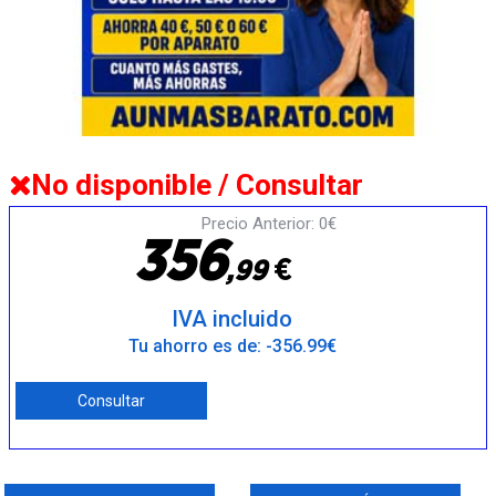
No disponible / Consultar
Precio Anterior: 0€
3
5
6
€
,
9
9
IVA incluido
Tu ahorro es de: -356.99€
Consultar