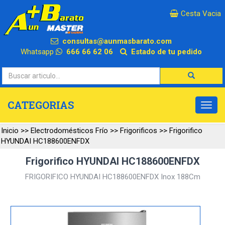
×
Cesta Vacia
consultas@aunmasbarato.com
Whatsapp
666 66 62 06
Estado de tu pedido
CATEGORIAS
Inicio
>>
Electrodomésticos Frío
>>
Frigorificos
>>
Frigorifico
HYUNDAI HC188600ENFDX
Frigorifico HYUNDAI HC188600ENFDX
FRIGORIFICO HYUNDAI HC188600ENFDX Inox 188Cm