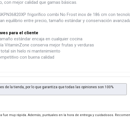
so, con mejor calidad que gamas básicas.
GKPN36820XP frigorífico combi No Frost inox de 186 cm con tecnolo
an equilibrio entre precio, tamaño estándar y conservación avanzada
aves para el cliente
amaño estándar encaja en cualquier cocina
ía VitaminZone conserva mejor frutas y verduras
total sin hielo ni mantenimiento
ompetitivo con buena calidad
es de la tienda, por lo que garantiza que todas las opiniones son 100%
ega fue muy rápida. Además, puntuales en la hora de entrega y cuidadosos. Recomen