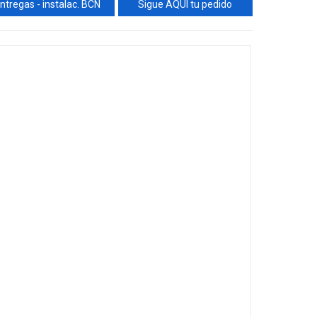
ntregas - instalac. BCN
Sigue AQUÍ tu pedido