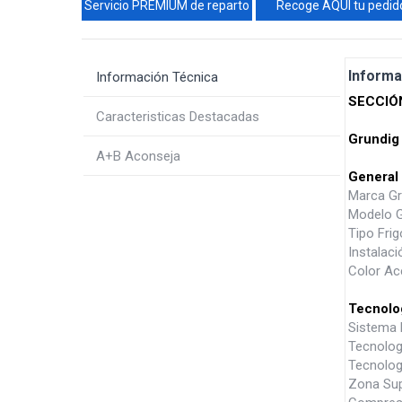
Servicio PREMIUM de reparto
Recoge AQUÍ tu pedid
Informa
Información Técnica
SECCIÓ
Caracteristicas Destacadas
Grundig
A+B Aconseja
General
Marca Gr
Modelo 
Tipo Frig
Instalaci
Color Ac
Tecnolo
Sistema 
Tecnologí
Tecnolog
Zona Sup