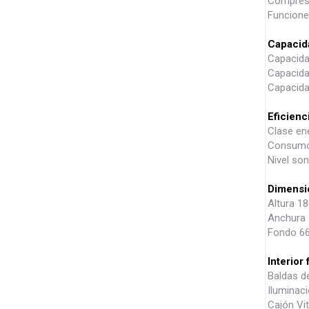
Compresor
Funcione
Capacid
Capacidad
Capacidad
Capacida
Eficien
Clase en
Consumo
Nivel so
Dimensi
Altura 1
Anchura 
Fondo 66
Interior 
Baldas de
Iluminac
Cajón Vi