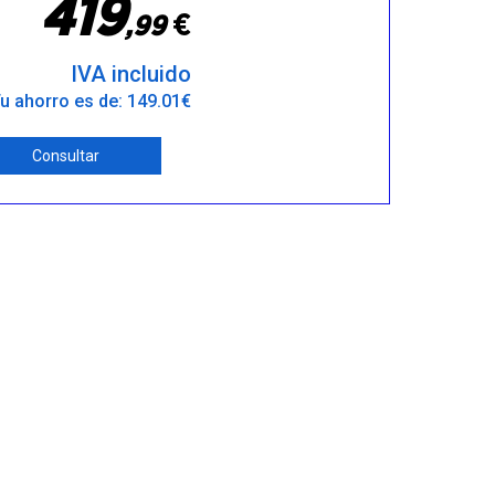
4
1
9
€
,
9
9
IVA incluido
u ahorro es de: 149.01€
Consultar