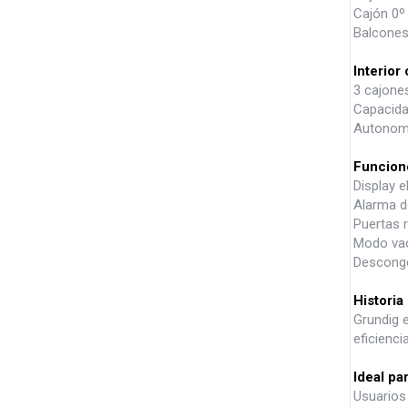
Cajón 0º
Balcones
Interior
3 cajone
Capacida
Autonomí
Funcion
Display e
Alarma d
Puertas r
Modo va
Desconge
Historia
Grundig 
eficienc
Ideal pa
Usuarios