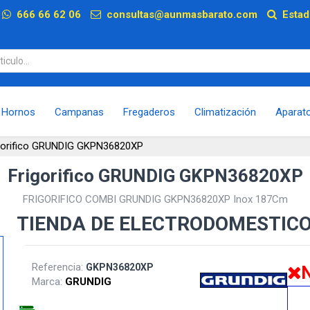
p
666 66 62 06
consultas@aunmasbarato.com
Estad
Hornos
Campanas
Fregaderos
Climatización
Aparat
gorifico GRUNDIG GKPN36820XP
Frigorifico GRUNDIG GKPN36820XP
FRIGORIFICO COMBI GRUNDIG GKPN36820XP Inox 187Cm
TIENDA DE ELECTRODOMESTIC
Referencia:
GKPN36820XP
N
Marca:
GRUNDIG