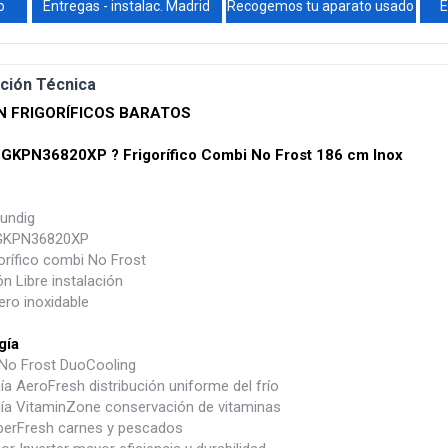
o
Entregas - instalac. Madrid
Recogemos tu aparato usado
E
ción Técnica
N FRIGORÍFICOS BARATOS
 GKPN36820XP ? Frigorífico Combi No Frost 186 cm Inox
undig
GKPN36820XP
orífico combi No Frost
ón Libre instalación
ero inoxidable
gía
No Frost DuoCooling
a AeroFresh distribución uniforme del frío
ía VitaminZone conservación de vitaminas
erFresh carnes y pescados