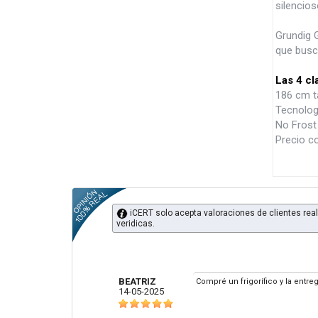
silencio
Grundig 
que busc
Las 4 cl
186 cm t
Tecnolog
No Frost 
Precio c
iCERT solo acepta valoraciones de clientes real
veridicas.
BEATRIZ
Compré un frigorífico y la entr
14-05-2025