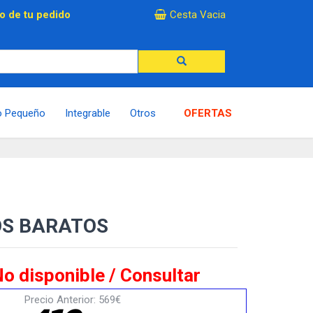
×
o de tu pedido
Cesta Vacia
o Pequeño
Integrable
Otros
OFERTAS
OS BARATOS
o disponible / Consultar
Precio Anterior: 569€