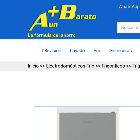
WhatsAp
La fórmula del ahorro
Televisión
Lavado
Frío
Encimeras
Inicio
>>
Electrodomésticos Frío
>>
Frigorificos
>>
Fri