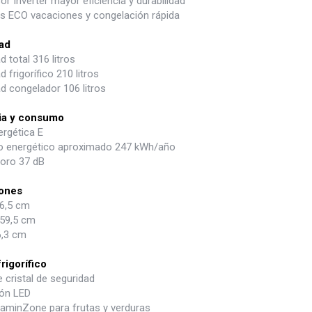
 Inverter mayor eficiencia y durabilidad
s ECO vacaciones y congelación rápida
ad
 total 316 litros
 frigorífico 210 litros
d congelador 106 litros
cia y consumo
ergética E
 energético aproximado 247 kWh/año
noro 37 dB
ones
86,5 cm
59,5 cm
,3 cm
frigorífico
 cristal de seguridad
ión LED
taminZone para frutas y verduras