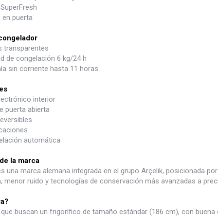
 SuperFresh
 en puerta
 congelador
s transparentes
d de congelación 6 kg/24 h
a sin corriente hasta 11 horas
es
lectrónico interior
e puerta abierta
eversibles
caciones
lación automática
 de la marca
es una marca alemana integrada en el grupo Arçelik, posicionada por
ia, menor ruido y tecnologías de conservación más avanzadas a prec
ra?
 que buscan un frigorífico de tamaño estándar (186 cm), con buena