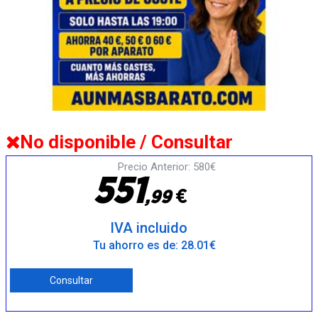
No disponible / Consultar
Precio Anterior: 580€
5
5
1
€
,
9
9
IVA incluido
Tu ahorro es de: 28.01€
Consultar