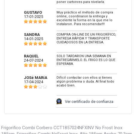
poner cartonres para nivelarla.
GUSTAVO
Muy práctico el método de compra
17-01-2025
online, coordinaron la entrega y
excelente la forma en la que me lo
instalaron. Para recomendar!!!
SANDRA
COMPRA ON-LINE DE UN FRIGORÍFICO,
14-01-2025
ENTREGA RÁPIDA Y TRANSPORTE
CUIDADOSOS EN LA ENTREGA.
RAQUEL
SOLO TARDARON UNA SEMANA EN
24-07-2024
ENTREGÁRMELO. EL FRIGO ES LO QUE
ESPERABA.
JOSé MARíA
Difícil contactar con ellos si tienes
17-04-2024
algún problema o duda. Al final todo
acabó bien.
Ver certificado de confianza
Frigorifico Combi Corbero CCT1857024NFXINV No Frost Inox
185cm, Frigorifico Combi NoFrost Inox, Alto 185cm Ancho 70.3cm