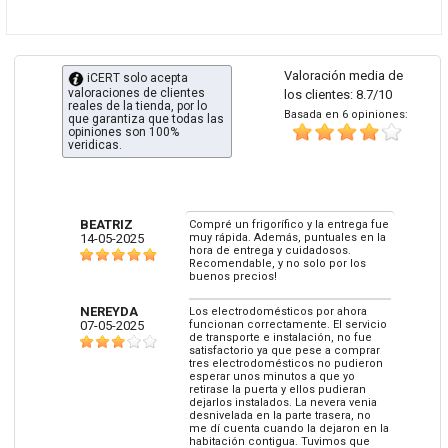
Valoración media de
iCERT solo acepta
valoraciones de clientes
los clientes: 8.7/10
reales de la tienda, por lo
Basada en 6 opiniones:
que garantiza que todas las
opiniones son 100%
veridicas.
BEATRIZ
Compré un frigorífico y la entrega fue
14-05-2025
muy rápida. Además, puntuales en la
hora de entrega y cuidadosos.
Recomendable, y no solo por los
buenos precios!
NEREYDA
Los electrodomésticos por ahora
07-05-2025
funcionan correctamente. El servicio
de transporte e instalación, no fue
satisfactorio ya que pese a comprar
tres electrodomésticos no pudieron
esperar unos minutos a que yo
retirase la puerta y ellos pudieran
dejarlos instalados. La nevera venia
desnivelada en la parte trasera, no
me dí cuenta cuando la dejaron en la
habitación contigua. Tuvimos que