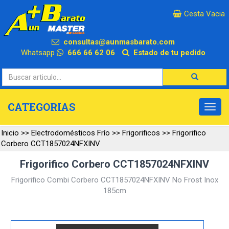
×
Cesta Vacia
consultas@aunmasbarato.com
Whatsapp
666 66 62 06
Estado de tu pedido
CATEGORIAS
Inicio
>>
Electrodomésticos Frío
>>
Frigorificos
>>
Frigorifico
Corbero CCT1857024NFXINV
Frigorifico Corbero CCT1857024NFXINV
Frigorifico Combi Corbero CCT1857024NFXINV No Frost Inox
185cm