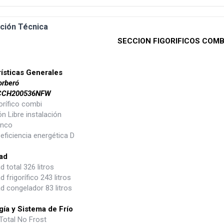
ción Técnica
SECCION FIGORIFICOS COM
ísticas Generales
rberó
CCH200536NFW
orífico combi
ón Libre instalación
anco
eficiencia energética D
ad
 total 326 litros
 frigorífico 243 litros
d congelador 83 litros
ía y Sistema de Frío
Total No Frost