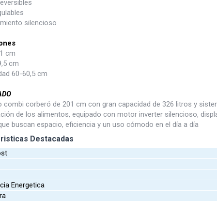
eversibles
gulables
miento silencioso
ones
01 cm
9,5 cm
dad 60-60,5 cm
ADO
co combi corberó de 201 cm con gran capacidad de 326 litros y sistem
ión de los alimentos, equipado con motor inverter silencioso, display 
que buscan espacio, eficiencia y un uso cómodo en el día a día
risticas Destacadas
ost
r
a
cia Energetica
ra