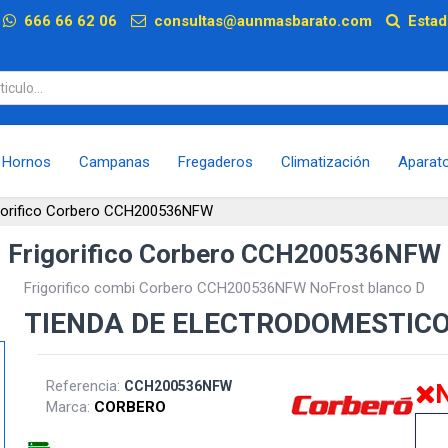
p
666 66 62 06
consultas@aunmasbarato.com
Estad
Hornos
Campanas
Fregaderos
Climatización
Aparat
gorifico Corbero CCH200536NFW
Frigorifico Corbero CCH200536NFW
Frigorifico combi Corbero CCH200536NFW NoFrost blanco D
TIENDA DE ELECTRODOMESTIC
Referencia:
CCH200536NFW
N
Marca:
CORBERO