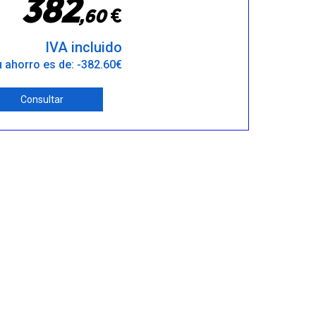
3
8
2
€
,
6
0
IVA incluido
 ahorro es de: -382.60€
Consultar