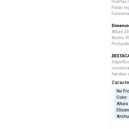
Puertas r
Patas re
Funciona
Dimensi
Altura 2
Ancho 5
Profundi
DESTAC
frigorífi
conservac
familias 
Caracte
No Fr
Colo
Altur
Eficien
Anchu