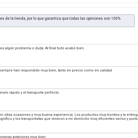
es de la tienda, por lo que garantiza que todas las opiniones son 100%
enes algún problema o duda. Al final todo acabó bien.
siempre han respondido muy bien, tanto en precio como en calidad
envío rápido y el transporte perfecto.
 otras ocasiones y muy buena experiencia. Los productos muy bonitos y la entrega g
magnífico y los transportistas que vinieron a mi domicilio muy eficientes serios y pun
compras anteriores muy bien.