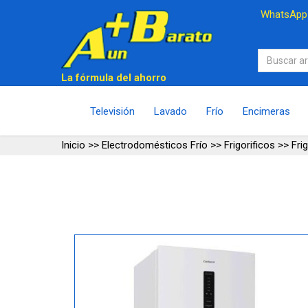
WhatsAp
La fórmula del ahorro
Televisión
Lavado
Frío
Encimeras
Inicio
>>
Electrodomésticos Frío
>>
Frigorificos
>>
Fri