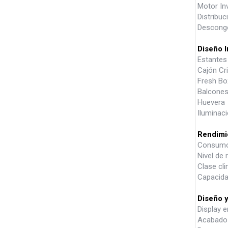
Motor Inv
Distribu
Desconge
Diseño I
Estantes 
Cajón Cri
Fresh Bo
Balcones
Huevera
Iluminaci
Rendimi
Consumo 
Nivel de 
Clase cl
Capacida
Diseño 
Display e
Acabado c