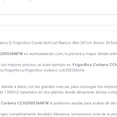
co D, Frigorifico Combi NoFrost Blanco, Alto 201cm Ancho 59.9cm 
CH200536NFW
en aunmasbarato.com, la primera y mayor tienda onli
los mejores precios, un buen ejemplo es:
Frigorifico Corbero 
o/frigorificos/frigorifico-corbero-cch200536nfw
e debate a diario con las grandes marcas, para conseguir los mejor
e 1.000m2 repartidos en dos plantas donde almacenar dichas compra
co Corbero CCH200536NFW
le podemos ayudar para acabar de deci
tengas completamente decidido) llámanos, tomaremos nota de tu pe