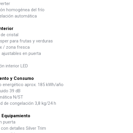
erter
ción homogénea del frío
lación automática
nterior
de cristal
sper para frutas y verduras
x / zona fresca
 ajustables en puerta
ón interior LED
ento y Consumo
energético aprox. 185 kWh/año
ruido 39 dB
imática N/ST
d de congelación 3,8 kg/24 h
y Equipamiento
n puerta
on detalles Silver Trim