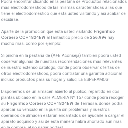
Podrá encontrar clicando en la pestaña de Productos relacionados
más electrodomésticos de las mismas características a las que
tiene el electrodoméstico que esta usted visitando y así acabar de
decidirse.
Aparte de la promoción que esta usted visitando
Frigorifico
Corbero CCH1824EW
al fantástico precio de
256.99€
hay
mucho mas, como por ejemplo:
Si pincha en la pestaña de (A+B Aconseja) también podrá usted
observar algunas de nuestras recomendaciones más relevantes
de nuestro extenso catalogo, donde podrá observar ofertas de
otros electrodomésticos, podrá contratar una garantía adicional
incluso productos para su hogar y salud, LE ESPERAMOS!
Disponemos de un almacén abierto al público, repartido en dos
plantas ubicado en la calle ALMERIA Nº 157 donde podrá recoger
su
Frigorifico Corbero CCH1824EW
de Terrassa, donde podrá
aparcar su vehículo en la puerta sin problemas y nuestros
operarios de almacén estarán encantados de ayudarle a cargar el
aparato adquirido y así de esta manera habrá ahorrado aun mas
en la compra, al no pagar portes!