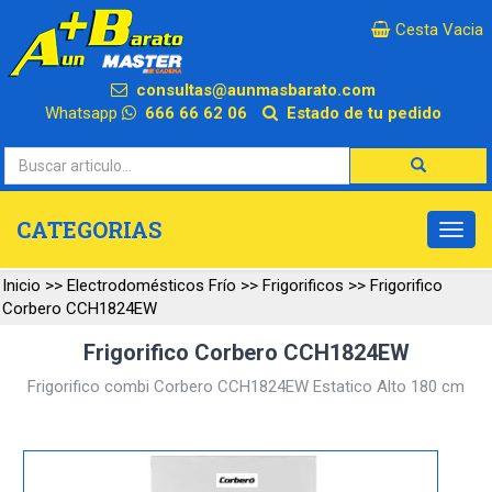
×
Cesta Vacia
consultas@aunmasbarato.com
Whatsapp
666 66 62 06
Estado de tu pedido
CATEGORIAS
Inicio
>>
Electrodomésticos Frío
>>
Frigorificos
>>
Frigorifico
Corbero CCH1824EW
Frigorifico Corbero CCH1824EW
Frigorifico combi Corbero CCH1824EW Estatico Alto 180 cm