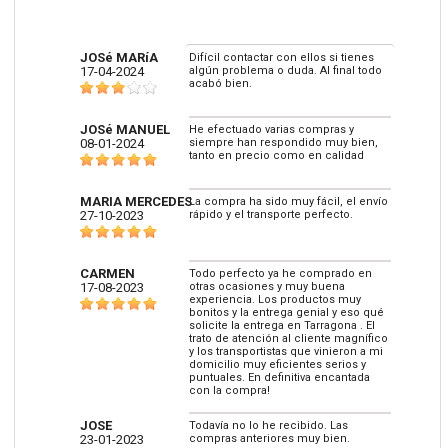
JOSé MARíA
Difícil contactar con ellos si tienes
17-04-2024
algún problema o duda. Al final todo
acabó bien.
JOSé MANUEL
He efectuado varias compras y
08-01-2024
siempre han respondido muy bien,
tanto en precio como en calidad
MARIA MERCEDES
La compra ha sido muy fácil, el envío
27-10-2023
rápido y el transporte perfecto.
CARMEN
Todo perfecto ya he comprado en
17-08-2023
otras ocasiones y muy buena
experiencia. Los productos muy
bonitos y la entrega genial y eso qué
solicite la entrega en Tarragona . El
trato de atención al cliente magnífico
y los transportistas que vinieron a mi
domicilio muy eficientes serios y
puntuales. En definitiva encantada
con la compra!
JOSE
Todavía no lo he recibido. Las
23-01-2023
compras anteriores muy bien.