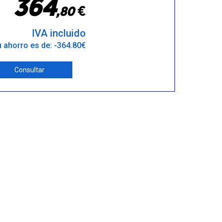
3
6
4
€
,
8
0
IVA incluido
 ahorro es de: -364.80€
Consultar