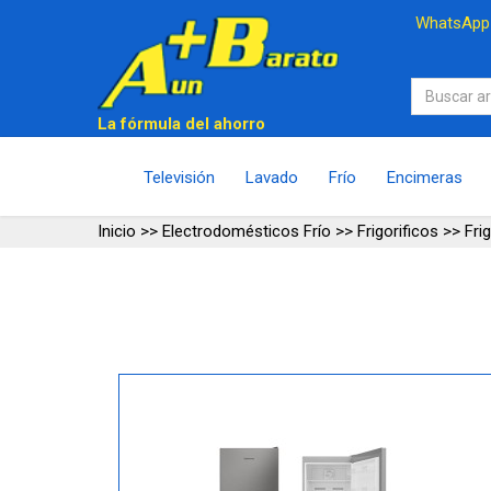
WhatsAp
La fórmula del ahorro
Televisión
Lavado
Frío
Encimeras
Inicio
>>
Electrodomésticos Frío
>>
Frigorificos
>>
Fri