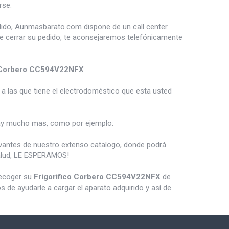
rse.
dido, Aunmasbarato.com dispone de un call center
de cerrar su pedido, te aconsejaremos telefónicamente
o Corbero CC594V22NFX
a las que tiene el electrodoméstico que esta usted
y mucho mas, como por ejemplo:
vantes de nuestro extenso catalogo, donde podrá
salud, LE ESPERAMOS!
recoger su
Frigorifico Corbero CC594V22NFX
de
de ayudarle a cargar el aparato adquirido y así de