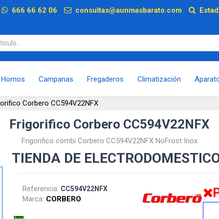
p
666 66 62 06
consultas@aunmasbarato.com
Estad
Hornos
Campanas
Fregaderos
Climatización
Aparat
gorifico Corbero CC594V22NFX
Frigorifico Corbero CC594V22NFX
Frigorifico combi Corbero CC594V22NFX NoFrost Inox
TIENDA DE ELECTRODOMESTIC
Referencia:
CC594V22NFX
Marca:
CORBERO