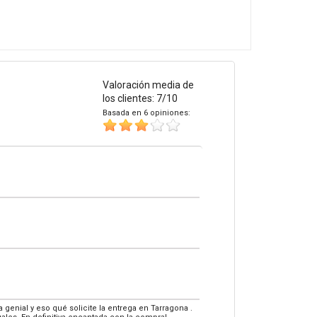
Valoración media de
los clientes: 7/10
Basada en 6 opiniones:
enial y eso qué solicite la entrega en Tarragona .