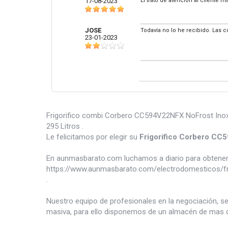
17-08-2023
El trato de atención al cliente 
JOSE
Todavía no lo he recibido. Las 
23-01-2023
Frigorifico combi Corbero CC594V22NFX NoFrost Inox,
295 Litros .
Le felicitamos por elegir su
Frigorifico Corbero C
En aunmasbarato.com luchamos a diario para obtener 
https://www.aunmasbarato.com/electrodomesticos/frio
.
Nuestro equipo de profesionales en la negociación, s
masiva, para ello disponemos de un almacén de mas d