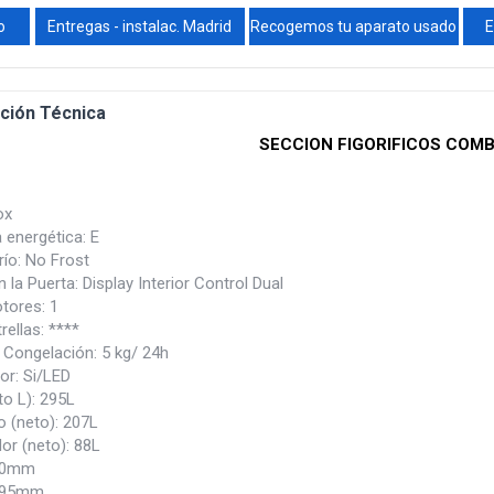
o
Entregas - instalac. Madrid
Recogemos tu aparato usado
E
ción Técnica
SECCION FIGORIFICOS COM
ox
a energética: E
río: No Frost
n la Puerta: Display Interior Control Dual
tores: 1
rellas: ****
 Congelación: 5 kg/ 24h
ior: Si/LED
to L): 295L
co (neto): 207L
or (neto): 88L
860mm
595mm