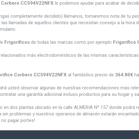
co Corbero CC594V22NFX
le podemos ayudar para acabar de decidi
tengas completamente decidido) llámanos, tomaremos nota de tu pe
 las llamadas de aquellos clientes que necesitan consejo a la hora 
rmulario.
de
Frigorificos
de todas las marcas como por ejemplo
Frigorific
relacionados más electrodomésticos de las mismas características 
orifico Corbero CC594V22NFX
al fantástico precio de
364.80€
ha
odrá usted observar algunas de nuestras recomendaciones más rele
ontratar una garantía adicional incluso productos para su hogar y 
do en dos plantas ubicado en la calle ALMERIA Nº 157 donde podrá 
a sin problemas y nuestros operarios de almacén estarán encantados 
 no pagar portes!