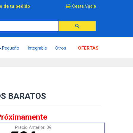
×
o de tu pedido
Cesta Vacia
o Pequeño
Integrable
Otros
OFERTAS
OS BARATOS
Próximamente
Precio Anterior: 0€