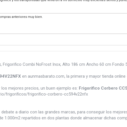
magnífico y los transportistas que vinieron a mi domicilio muy eficientes serios y pun
compras anteriores muy bien.
 Frigorifico Combi NoFrost Inox, Alto 186 cm Ancho 60 cm Fondo 59.
C594V22NFX
en aunmasbarato.com, la primera y mayor tienda online
los mejores precios, un buen ejemplo es:
Frigorifico Corbero C
/frigorificos/frigorifico-corbero-cc594v22nfx
e debate a diario con las grandes marcas, para conseguir los mejor
e 1.000m2 repartidos en dos plantas donde almacenar dichas compra