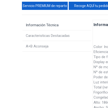
Servicio PREMIUM de reparto
Recoge AQUÍ tu pedid
Informa
Información Técnica
Caracteristicas Destacadas
A+B Aconseja
Color: In
Eficienci
Tipo de f
Display e
Nº de mo
Nº de est
Poder de
Luz inter
Total (ne
Frigorífi
Congelad
Alto: 1
Ancho: 