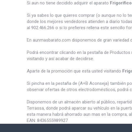
Si aun no tiene decidido adquirir el aparato
Frigorifi
Si ya sabes lo que quieres comprar (o aunque no lo 
donde los mejores vendedores atienden a diario todas
al 902.466.266 o si lo prefieres rellena este sencillo fo
En aunmasbarato.com disponemos de gran variedad 
Podrá encontrar clicando en la pestaña de Productos 
visitando y así acabar de decidirse.
Aparte de la promoción que esta usted visitando
Frig
Si pincha en la pestaña de (A+B Aconseja) también p
observar ofertas de otros electrodomésticos, podrá c
Disponemos de un almacén abierto al público, reparti
Terrassa, donde podrá aparcar su vehículo en la puert
esta manera habrá ahorrado aun mas en la compra, al
EAN:
8436555989927