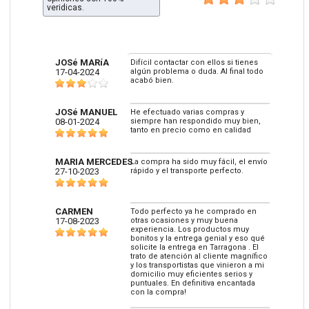
veridicas.
JOSé MARíA
Difícil contactar con ellos si tienes
17-04-2024
algún problema o duda. Al final todo
acabó bien.
JOSé MANUEL
He efectuado varias compras y
08-01-2024
siempre han respondido muy bien,
tanto en precio como en calidad
MARIA MERCEDES
La compra ha sido muy fácil, el envío
27-10-2023
rápido y el transporte perfecto.
CARMEN
Todo perfecto ya he comprado en
17-08-2023
otras ocasiones y muy buena
experiencia. Los productos muy
bonitos y la entrega genial y eso qué
solicite la entrega en Tarragona . El
trato de atención al cliente magnífico
y los transportistas que vinieron a mi
domicilio muy eficientes serios y
puntuales. En definitiva encantada
con la compra!