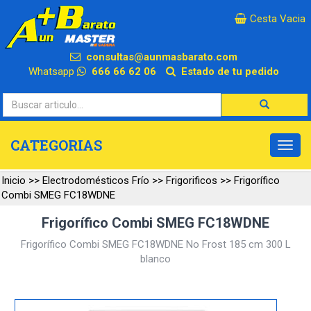
×
Cesta Vacia
consultas@aunmasbarato.com
Whatsapp
666 66 62 06
Estado de tu pedido
CATEGORIAS
Inicio
>>
Electrodomésticos Frío
>>
Frigorificos
>>
Frigorífico
Combi SMEG FC18WDNE
Frigorífico Combi SMEG FC18WDNE
Frigorífico Combi SMEG FC18WDNE No Frost 185 cm 300 L
blanco