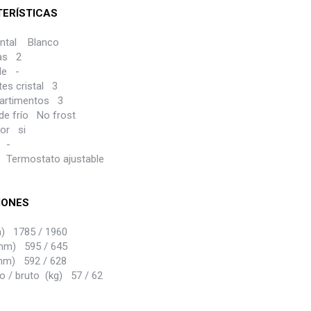
ERÍSTICAS
ontal Blanco
tas 2
ble -
tes cristal 3
artimentos 3
de frío No frost
ior si
 -
 Termostato ajustable
IONES
) 1785 / 1960
mm) 595 / 645
mm) 592 / 628
o / bruto (kg) 57 / 62