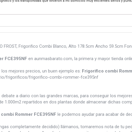
magnífico y los transportistas que vinieron a mi domicilio muy eficientes serios y pun
FROST, Frigorifico Combi Blanco, Alto 178.5cm Ancho 59.5cm Fondo
mer FCE395NF
en aunmasbarato.com, la primera y mayor tienda onli
los mejores precios, un buen ejemplo es:
Frigorifico combi Rom
o/frigorificos/frigorifico-combi-rommer-fce395nf
e debate a diario con las grandes marcas, para conseguir los mejor
e 1.000m2 repartidos en dos plantas donde almacenar dichas compra
co combi Rommer FCE395NF
le podemos ayudar para acabar de deci
tengas completamente decidido) llámanos, tomaremos nota de tu pe