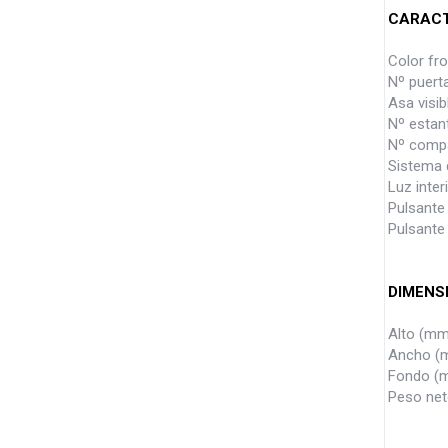
CARACT
Color fr
Nº puer
Asa visi
Nº estan
Nº comp
Sistema 
Luz inter
Pulsante
Pulsante
DIMENS
Alto (mm
Ancho (
Fondo (
Peso net