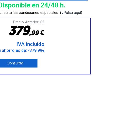
Disponible en 24/48 h.
nsulta las condiciones especiales: (
Pulsa aquí
)
Precio Anterior: 0€
3
7
9
€
,
9
9
IVA incluido
 ahorro es de: -379.99€
Consultar