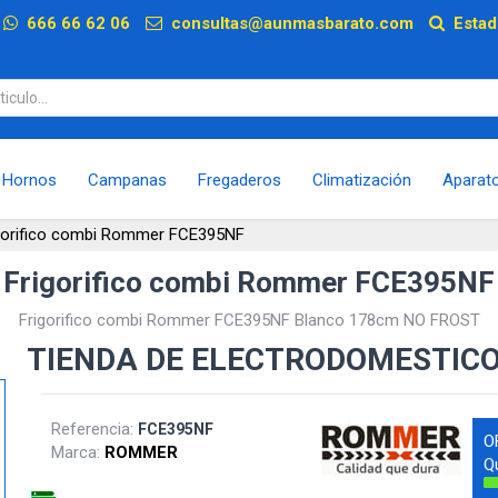
p
666 66 62 06
consultas@aunmasbarato.com
Estad
Hornos
Campanas
Fregaderos
Climatización
Aparat
gorifico combi Rommer FCE395NF
Frigorifico combi Rommer FCE395NF
Frigorifico combi Rommer FCE395NF Blanco 178cm NO FROST
TIENDA DE ELECTRODOMESTIC
Referencia:
FCE395NF
O
Marca:
ROMMER
Q