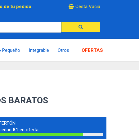
×
o de tu pedido
Cesta Vacia
o Pequeño
Integrable
Otros
OFERTAS
OS BARATOS
FERTÓN
uedan
81
en oferta