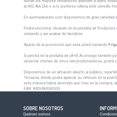
donde los mejores vendedores atienden a diario todas
al 902.466.266 o si lo prefieres rellena este sencillo fo
En aunmasbarato.com disponemos de gran variedad 
Podrá encontrar clicando en la pestaña de Productos 
visitando y así acabar de decidirse.
Aparte de la promoción que esta usted visitando
Frig
Si pincha en la pestaña de (A+B Aconseja) también p
observar ofertas de otros electrodomésticos, podrá c
Disponemos de un almacén abierto al público, reparti
Terrassa, donde podrá aparcar su vehículo en la puert
esta manera habrá ahorrado aun mas en la compra, al
EAN:
8426984345555
SOBRE NOSOTROS
INFORM
Quiénes somos
Condicion