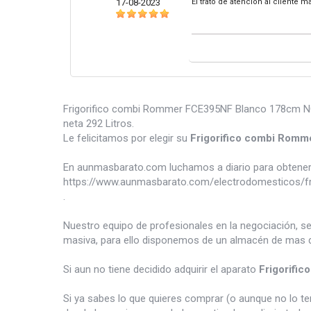
17-08-2023
El trato de atención al cliente 
Frigorifico combi Rommer FCE395NF Blanco 178cm NO 
neta 292 Litros.
Le felicitamos por elegir su
Frigorifico combi Rom
En aunmasbarato.com luchamos a diario para obtener 
https://www.aunmasbarato.com/electrodomesticos/fri
.
Nuestro equipo de profesionales en la negociación, s
masiva, para ello disponemos de un almacén de mas d
Si aun no tiene decidido adquirir el aparato
Frigorifi
Si ya sabes lo que quieres comprar (o aunque no lo 