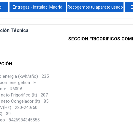
o
Entregas - instalac. Madrid
Recogemos tu aparato usado
E
ción Técnica
SECCION FRIGORIFICOS COM
PCIÓN
 energia (kwh/año) 235
ación energética E
ante R600A
eto Frigorifico (lt) 207
neto Congelador (lt) 85
(V(Hz) 220-240/50
B) 39
igo 8426984345555