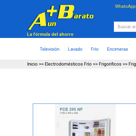
WhatsAp
La fórmula del ahorro
Televisión
Lavado
Frío
Encimeras
Inicio
>>
Electrodomésticos Frío
>>
Frigorificos
>>
Fri