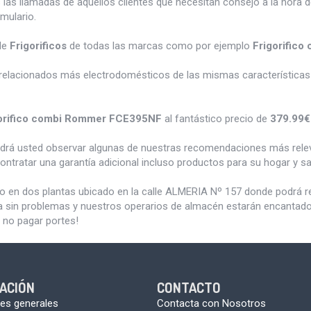
 las llamadas de aquellos clientes que necesitan consejo a la hora 
rmulario.
de
Frigorificos
de todas las marcas como por ejemplo
Frigorific
relacionados más electrodomésticos de las mismas características 
orifico combi Rommer FCE395NF
al fantástico precio de
379.99€
odrá usted observar algunas de nuestras recomendaciones más rele
ontratar una garantía adicional incluso productos para su hogar y 
do en dos plantas ubicado en la calle ALMERIA Nº 157 donde podrá 
a sin problemas y nuestros operarios de almacén estarán encantados 
 no pagar portes!
ACIÓN
CONTACTO
es generales
Contacta con Nosotros