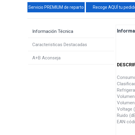
Servicio PREMIUM de reparto
Recoge AQUÍ tu pedid
Informa
Información Técnica
Caracteristicas Destacadas
A+B Aconseja
DESCRI
Consumo
Clasific
Refriger
Volumen n
Volumen 
Voltage 
Ruido (d
EAN cód