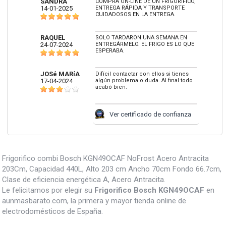
SANDRA
COMPRA ON-LINE DE UN FRIGORÍFICO,
14-01-2025
ENTREGA RÁPIDA Y TRANSPORTE
CUIDADOSOS EN LA ENTREGA.
RAQUEL
SOLO TARDARON UNA SEMANA EN
24-07-2024
ENTREGÁRMELO. EL FRIGO ES LO QUE
ESPERABA.
JOSé MARíA
Difícil contactar con ellos si tienes
17-04-2024
algún problema o duda. Al final todo
acabó bien.
Ver certificado de confianza
Frigorifico combi Bosch KGN49OCAF NoFrost Acero Antracita
203Cm, Capacidad 440L, Alto 203 cm Ancho 70cm Fondo 66.7cm,
Clase de eficiencia energética A, Acero Antracita.
Le felicitamos por elegir su
Frigorifico Bosch KGN49OCAF
en
aunmasbarato.com, la primera y mayor tienda online de
electrodomésticos de España.