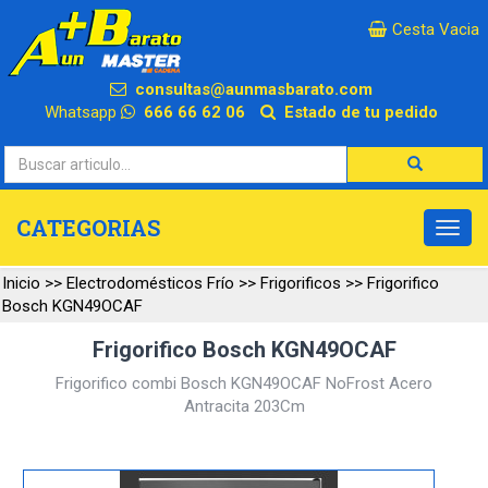
×
Cesta Vacia
consultas@aunmasbarato.com
Whatsapp
666 66 62 06
Estado de tu pedido
CATEGORIAS
Inicio
>>
Electrodomésticos Frío
>>
Frigorificos
>>
Frigorifico
Bosch KGN49OCAF
Frigorifico Bosch KGN49OCAF
Frigorifico combi Bosch KGN49OCAF NoFrost Acero
Antracita 203Cm