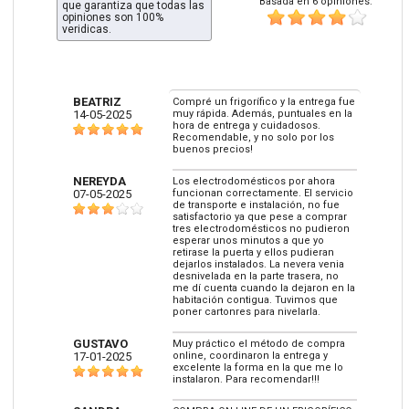
Basada en 6 opiniones:
que garantiza que todas las
opiniones son 100%
veridicas.
BEATRIZ
Compré un frigorífico y la entrega fue
14-05-2025
muy rápida. Además, puntuales en la
hora de entrega y cuidadosos.
Recomendable, y no solo por los
buenos precios!
NEREYDA
Los electrodomésticos por ahora
07-05-2025
funcionan correctamente. El servicio
de transporte e instalación, no fue
satisfactorio ya que pese a comprar
tres electrodomésticos no pudieron
esperar unos minutos a que yo
retirase la puerta y ellos pudieran
dejarlos instalados. La nevera venia
desnivelada en la parte trasera, no
me dí cuenta cuando la dejaron en la
habitación contigua. Tuvimos que
poner cartonres para nivelarla.
GUSTAVO
Muy práctico el método de compra
17-01-2025
online, coordinaron la entrega y
excelente la forma en la que me lo
instalaron. Para recomendar!!!