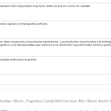
siempre han respondido muy bien, tanto en precio como en calidad
envío rápido y el transporte perfecto.
 otras ocasiones y muy buena experiencia. Los productos muy bonitos y la entrega g
magnífico y los transportistas que vinieron a mi domicilio muy eficientes serios y pun
compras anteriores muy bien.
huellas 186cm , Frigorifico Combi NoFrost Inox, Alto 186cm Ancho 6