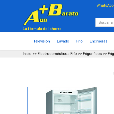
WhatsAp
La fórmula del ahorro
Televisión
Lavado
Frío
Encimeras
Inicio
>>
Electrodomésticos Frío
>>
Frigorificos
>>
Fri