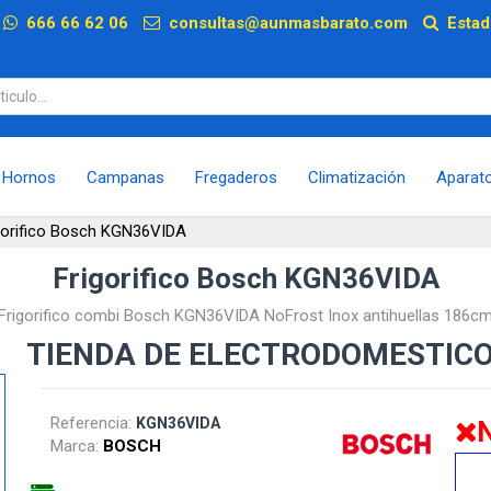
p
666 66 62 06
consultas@aunmasbarato.com
Estad
Hornos
Campanas
Fregaderos
Climatización
Aparat
gorifico Bosch KGN36VIDA
Frigorifico Bosch KGN36VIDA
Frigorifico combi Bosch KGN36VIDA NoFrost Inox antihuellas 186c
TIENDA DE ELECTRODOMESTIC
Referencia:
KGN36VIDA
N
Marca:
BOSCH