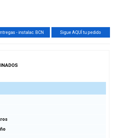
ntregas - instalac. BCN
Sigue AQUÍ tu pedido
BINADOS
tros
año