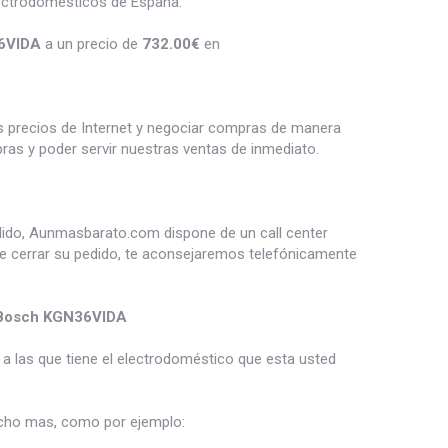
lectrodomésticos de España.
36VIDA
a un precio de
732.00
€
en
es precios de Internet y negociar compras de manera
s y poder servir nuestras ventas de inmediato.
dido, Aunmasbarato.com dispone de un call center
de cerrar su pedido, te aconsejaremos telefónicamente
o Bosch KGN36VIDA
a las que tiene el electrodoméstico que esta usted
ho mas, como por ejemplo: