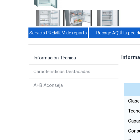
Servicio PREMIUM de reparto
Recoge AQUÍ tu pedid
Informa
Información Técnica
Caracteristicas Destacadas
A+B Aconseja
Clase 
Tecno
Capaci
Consu