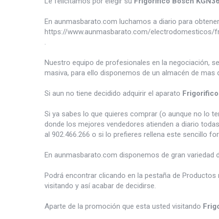
Le felicitamos por elegir su
Frigorifico Bosch KGN3
En aunmasbarato.com luchamos a diario para obtener 
https://www.aunmasbarato.com/electrodomesticos/frio
.
Nuestro equipo de profesionales en la negociación, s
masiva, para ello disponemos de un almacén de mas d
Si aun no tiene decidido adquirir el aparato
Frigorifi
Si ya sabes lo que quieres comprar (o aunque no lo 
donde los mejores vendedores atienden a diario todas
al 902.466.266 o si lo prefieres rellena este sencillo fo
En aunmasbarato.com disponemos de gran variedad 
Podrá encontrar clicando en la pestaña de Productos 
visitando y así acabar de decidirse.
Aparte de la promoción que esta usted visitando
Frig