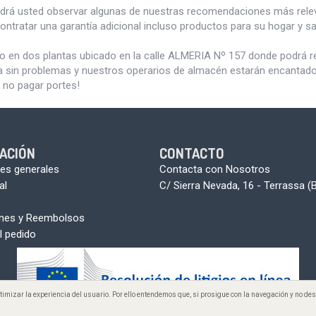
odrá usted observar algunas de nuestras recomendaciones más rele
ontratar una garantía adicional incluso productos para su hogar y 
do en dos plantas ubicado en la calle ALMERIA Nº 157 donde podrá 
a sin problemas y nuestros operarios de almacén estarán encantados 
 no pagar portes!
ACIÓN
CONTACTO
es generales
Contacta con Nosotros
al
C/ Sierra Nevada, 16 - Terrassa (
ones y Reembolsos
l pedido
optimizar la experiencia del usuario. Por ello entendemos que, si prosigue con la navegación y no 
 2005-2026 www.aunmasbarato.com - A+B. Todos los derechos reservado