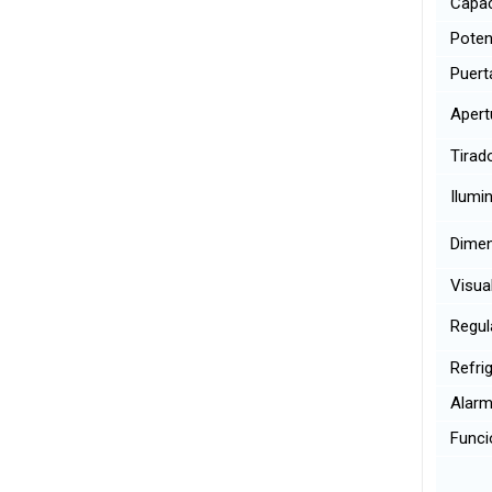
Capac
Poten
Puert
Apertu
Tirado
Ilumin
Dimens
Visual
Regula
Refrig
Alarma
Funci