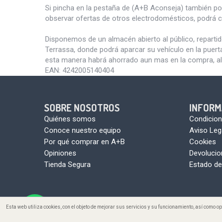
Si pincha en la pestaña de (A+B Aconseja) también p
observar ofertas de otros electrodomésticos, podrá c
Disponemos de un almacén abierto al público, reparti
Terrassa, donde podrá aparcar su vehículo en la puert
esta manera habrá ahorrado aun mas en la compra, al
EAN:
4242005140404
SOBRE NOSOTROS
INFORM
Quiénes somos
Condicion
Conoce nuestro equipo
Aviso Leg
Por qué comprar en A+B
Cookies
Opiniones
Devoluci
Tienda Segura
Estado de
Esta web utiliza cookies, con el objeto de mejorar sus servicios y su funcionamiento, así como 
Copyright ©