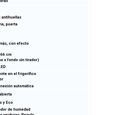
horas
)
 antihuellas
a, puerta
s
más, con efecto
 66 cm
o x fondo sin tirador)
 LED
te en el frigorífico
dor
exión automática
abierta
s y Eco
dor de humedad
 y verduras: Regula