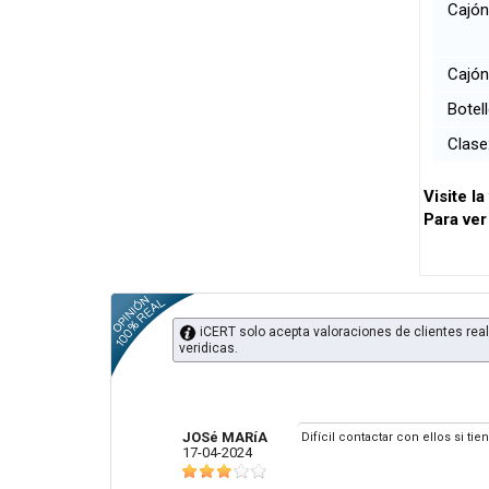
Cajón
Cajón 
Botel
Clas
Visite l
Para ver
iCERT solo acepta valoraciones de clientes real
veridicas.
JOSé MARíA
Difícil contactar con ellos si ti
17-04-2024