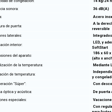
idad de congelación:
14 kg/24 
cia sonora:
36 dB(A
a:
Acero inox
A la derech
ra de puerta:
reversible
res laterales:
Integrado
LED, y ade
ación interior:
SoftStart
186 x 60 x
iones del aparato:
(alto x anch
ización de la temperatura:
Mediante
Independien
ción de temperatura:
y congela
eración "Súper":
Con descon
 óptica y acústica:
De puerta 
ones especiales:
Vacacione
Con regula
para frutas