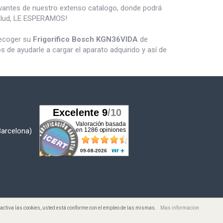
vantes de nuestro extenso catalogo, donde podrá
salud, LE ESPERAMOS!
recoger su
Frigorifico Bosch KGN36VIDA
de
de ayudarle a cargar el aparato adquirido y así de
Barcelona)
desactiva las cookies, usted está conforme con el empleo de las mismas.
Mas informacion
s. Todos los Precios incluyen I.V.A.