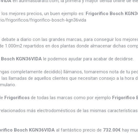
6VIDA
en aunmasbarato.com, la primera y mayor tienda online de e
los mejores precios, un buen ejemplo es:
Frigorifico Bosch KGN
/frigorificos/frigorifico-bosch-kgn36vida
e debate a diario con las grandes marcas, para conseguir los mejor
e 1.000m2 repartidos en dos plantas donde almacenar dichas compra
co Bosch KGN36VIDA
le podemos ayudar para acabar de decidirse.
tengas completamente decidido) llámanos, tomaremos nota de tu pe
 las llamadas de aquellos clientes que necesitan consejo a la hora 
rmulario.
de
Frigorificos
de todas las marcas como por ejemplo
Frigorific
relacionados más electrodomésticos de las mismas características 
orifico Bosch KGN36VIDA
al fantástico precio de
732.00€
hay muc