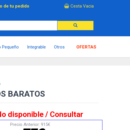
×
o de tu pedido
Cesta Vacia
o Pequeño
Integrable
Otros
OFERTAS
m
OS BARATOS
o disponible / Consultar
Precio Anterior: 915€