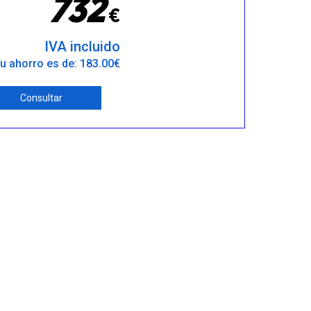
7
3
2
€
IVA incluido
u ahorro es de: 183.00€
Consultar