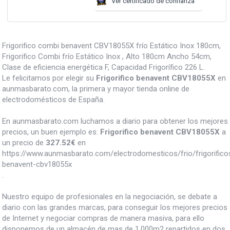
Ver certificado de confianza
Frigorifico combi benavent CBV18055X frío Estático Inox 180cm,
Frigorifico Combi frío Estático Inox , Alto 180cm Ancho 54cm,
Clase de eficiencia energética F, Capacidad Frigorífico 226 L.
Le felicitamos por elegir su
Frigorifico benavent CBV18055X
en
aunmasbarato.com, la primera y mayor tienda online de
electrodomésticos de España.
En aunmasbarato.com luchamos a diario para obtener los mejores
precios, un buen ejemplo es:
Frigorifico benavent CBV18055X
a
un precio de
327.52
€
en
https://www.aunmasbarato.com/electrodomesticos/frio/frigorificos/
benavent-cbv18055x
.
Nuestro equipo de profesionales en la negociación, se debate a
diario con las grandes marcas, para conseguir los mejores precios
de Internet y negociar compras de manera masiva, para ello
disponemos de un almacén de mas de 1.000m2 repartidos en dos