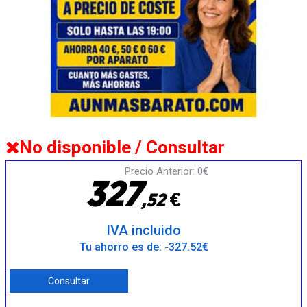
No disponible / Consultar
Precio Anterior: 0€
3
2
7
€
,
5
2
IVA incluido
Tu ahorro es de: -327.52€
Consultar