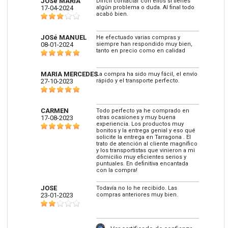
JOSé MARíA
Difícil contactar con ellos si tienes
17-04-2024
algún problema o duda. Al final todo
acabó bien.
JOSé MANUEL
He efectuado varias compras y
08-01-2024
siempre han respondido muy bien,
tanto en precio como en calidad
MARIA MERCEDES
La compra ha sido muy fácil, el envío
27-10-2023
rápido y el transporte perfecto.
CARMEN
Todo perfecto ya he comprado en
17-08-2023
otras ocasiones y muy buena
experiencia. Los productos muy
bonitos y la entrega genial y eso qué
solicite la entrega en Tarragona . El
trato de atención al cliente magnífico
y los transportistas que vinieron a mi
domicilio muy eficientes serios y
puntuales. En definitiva encantada
con la compra!
JOSE
Todavía no lo he recibido. Las
23-01-2023
compras anteriores muy bien.