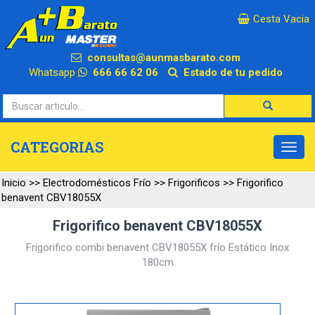
×
Cesta Vacia
consultas@aunmasbarato.com
Whatsapp
666 66 62 06
Estado de tu pedido
CATEGORIAS
Inicio
>>
Electrodomésticos Frío
>>
Frigorificos
>>
Frigorifico
benavent CBV18055X
Frigorifico benavent CBV18055X
Frigorifico combi benavent CBV18055X frío Estático Inox
180cm