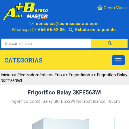
×
Cesta Vacia
consultas@aunmasbarato.com
Whatsapp
666 66 62 06
Estado de tu pedido
CATEGORIAS
Inicio
>>
Electrodomésticos Frío
>>
Frigorificos
>>
Frigorifico Balay
3KFE563WI
Frigorifico Balay 3KFE563WI
Frigorifico combi Balay 3KFE563WI NoFrost blanco 186cm