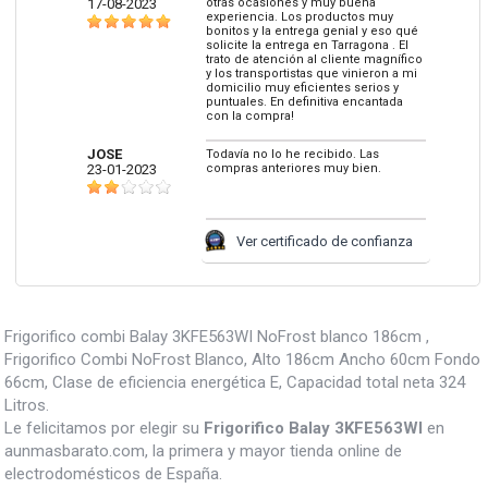
17-08-2023
otras ocasiones y muy buena
experiencia. Los productos muy
bonitos y la entrega genial y eso qué
solicite la entrega en Tarragona . El
trato de atención al cliente magnífico
y los transportistas que vinieron a mi
domicilio muy eficientes serios y
puntuales. En definitiva encantada
con la compra!
JOSE
Todavía no lo he recibido. Las
23-01-2023
compras anteriores muy bien.
Ver certificado de confianza
Frigorifico combi Balay 3KFE563WI NoFrost blanco 186cm ,
Frigorifico Combi NoFrost Blanco, Alto 186cm Ancho 60cm Fondo
66cm, Clase de eficiencia energética E, Capacidad total neta 324
Litros.
Le felicitamos por elegir su
Frigorifico Balay 3KFE563WI
en
aunmasbarato.com, la primera y mayor tienda online de
electrodomésticos de España.