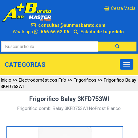
×
Cesta Vacia
consultas@aunmasbarato.com
Whatsapp
666 66 62 06
Estado de tu pedido
CATEGORIAS
Inicio
>>
Electrodomésticos Frío
>>
Frigorificos
>>
Frigorifico Balay
3KFD753WI
Frigorifico Balay 3KFD753WI
Frigorifico combi Balay 3KFD753WI NoFrost Blanco