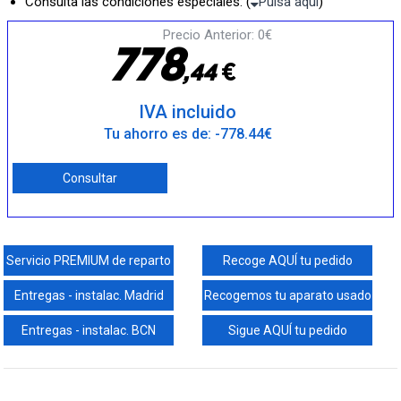
Consulta las condiciones especiales: (
Pulsa aquí
)
Precio Anterior: 0€
7
7
8
€
,
4
4
IVA incluido
Tu ahorro es de: -778.44€
Consultar
Servicio PREMIUM de reparto
Recoge AQUÍ tu pedido
Entregas - instalac. Madrid
Recogemos tu aparato usado
Entregas - instalac. BCN
Sigue AQUÍ tu pedido