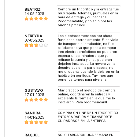
BEATRIZ
Compré un frigorífico y la entrega fue
14-05-2025
muy rápida. Además, puntuales en la
hora de entrega y cuidadosos.
Recomendable, y no solo por los
buenos precios!
NEREYDA
Los electrodomésticos por ahora
07-05-2025
funcionan correctamente. El servicio
de transporte e instalación, no fue
satisfactorio ya que pese a comprar
tres electrodomésticos no pudieron
esperar unos minutos a que yo
retirase la puerta y ellos pudieran
dejarlos instalados. La nevera venia
desnivelada en la parte trasera, no
me dí cuenta cuando la dejaron en la
habitación contigua. Tuvimos que
poner cartonres para nivelarla.
GUSTAVO
Muy práctico el método de compra
17-01-2025
online, coordinaron la entrega y
excelente la forma en la que me lo
instalaron. Para recomendar!!!
SANDRA
COMPRA ON-LINE DE UN FRIGORÍFICO,
14-01-2025
ENTREGA RÁPIDA Y TRANSPORTE
CUIDADOSOS EN LA ENTREGA.
RAQUEL
SOLO TARDARON UNA SEMANA EN