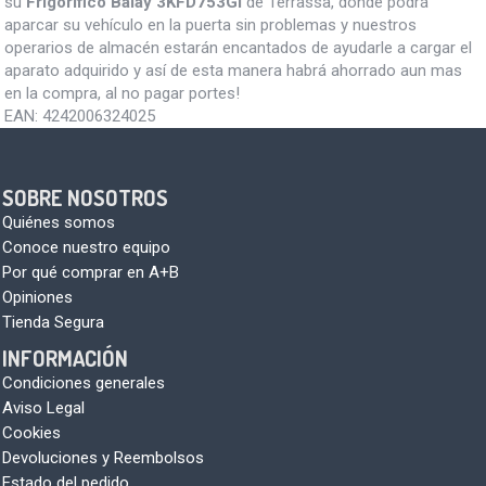
su
Frigorifico Balay 3KFD753GI
de Terrassa, donde podrá
aparcar su vehículo en la puerta sin problemas y nuestros
operarios de almacén estarán encantados de ayudarle a cargar el
aparato adquirido y así de esta manera habrá ahorrado aun mas
en la compra, al no pagar portes!
EAN:
4242006324025
SOBRE NOSOTROS
Quiénes somos
Conoce nuestro equipo
Por qué comprar en A+B
Opiniones
Tienda Segura
INFORMACIÓN
Condiciones generales
Aviso Legal
Cookies
Devoluciones y Reembolsos
Estado del pedido