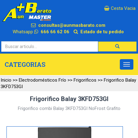
×
Cesta Vacia
consultas@aunmasbarato.com
Whatsapp
666 66 62 06
Estado de tu pedido
CATEGORIAS
Inicio
>>
Electrodomésticos Frío
>>
Frigorificos
>>
Frigorifico Balay
3KFD753GI
Frigorifico Balay 3KFD753GI
Frigorifico combi Balay 3KFD753GI NoFrost Grafito