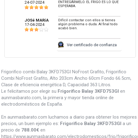
24-07-2024
ENTREGÁRMELO. EL FRIGO ES LO QUE
ESPERABA.
JOSé MARíA
Difícil contactar con ellos si tienes
17-04-2024
algún problema o duda. Al final todo
acabó bien.
Ver certificado de confianza
Frigorifico combi Balay 3KFD753GI NoFrost Grafito, Frigorifico
Combi NoFrost Grafito, Alto 203cm Ancho 60cm Fondo 66.5cm,
Clase de eficiencia energética D, Capacidad 363 Litros.
Le felicitamos por elegir su
Frigorifico Balay 3KFD753GI
en
aunmasbarato.com, la primera y mayor tienda online de
electrodomésticos de España.
En aunmasbarato.com luchamos a diario para obtener los mejores
precios, un buen ejemplo es:
Frigorifico Balay 3KFD753GI
a un
precio de
788.00
€
en
https://www.aunmasbarato.com/electrodomesticos/frio/frigorificos/