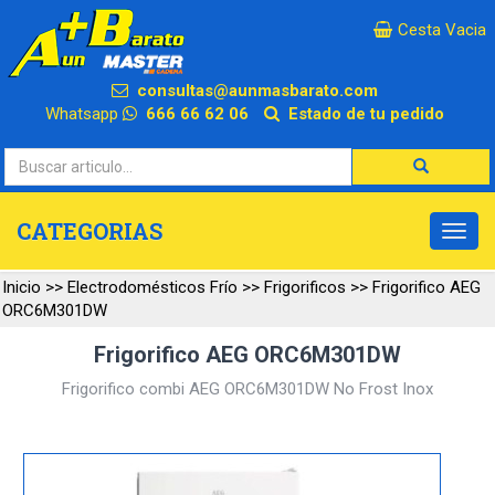
×
Cesta Vacia
consultas@aunmasbarato.com
Whatsapp
666 66 62 06
Estado de tu pedido
CATEGORIAS
Inicio
>>
Electrodomésticos Frío
>>
Frigorificos
>>
Frigorifico AEG
ORC6M301DW
Frigorifico AEG ORC6M301DW
Frigorifico combi AEG ORC6M301DW No Frost Inox