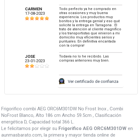
CARMEN
Todo perfecto ya he comprado en
17-08-2023
otras ocasiones y muy buena
experiencia. Los productos muy
bonitos y la entrega genial y eso qué
solicite la entrega en Tarragona . El
trato de atención al cliente magnífico
y los transportistas que vinieron a mi
domicilio muy eficientes serios y
puntuales. En definitiva encantada
con la compra!
JOSE
Todavía no lo he recibido. Las
23-01-2023
compras anteriores muy bien.
Ver certificado de confianza
Frigorifico combi AEG ORC6M301DW No Frost Inox , Combi
NoFrost Blanco, Alto 186 cm Ancho 59.5cm , Clasificación
energética D, Capacidad total 366 L.
Le felicitamos por elegir su
Frigorifico AEG ORC6M301DW
en
aunmasbarato.com, la primera y mayor tienda online de