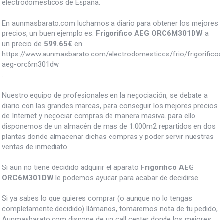
electrodomésticos de España.
En aunmasbarato.com luchamos a diario para obtener los mejores
precios, un buen ejemplo es:
Frigorifico AEG ORC6M301DW
a
un precio de
599.65
€
en
https://www.aunmasbarato.com/electrodomesticos/frio/frigorificos/
aeg-orc6m301dw
.
Nuestro equipo de profesionales en la negociación, se debate a
diario con las grandes marcas, para conseguir los mejores precios
de Internet y negociar compras de manera masiva, para ello
disponemos de un almacén de mas de 1.000m2 repartidos en dos
plantas donde almacenar dichas compras y poder servir nuestras
ventas de inmediato.
Si aun no tiene decidido adquirir el aparato
Frigorifico AEG
ORC6M301DW
le podemos ayudar para acabar de decidirse.
Si ya sabes lo que quieres comprar (o aunque no lo tengas
completamente decidido) llámanos, tomaremos nota de tu pedido,
Aunmasbarato.com dispone de un call center donde los mejores