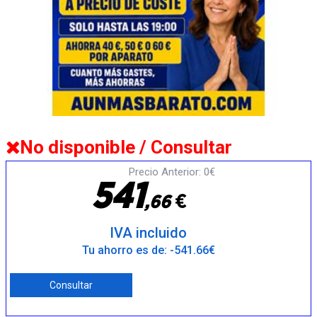
No disponible / Consultar
Precio Anterior: 0€
5
4
1
€
,
6
6
IVA incluido
Tu ahorro es de: -541.66€
Consultar