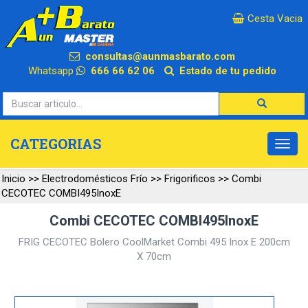
×
Cesta Vacia
consultas@aunmasbarato.com
Whatsapp
666 66 62 06
Estado de tu pedido
CATEGORIAS
Inicio
>>
Electrodomésticos Frío
>>
Frigorificos
>>
Combi
CECOTEC COMBI495InoxE
Combi CECOTEC COMBI495InoxE
FRIG CECOTEC Bolero CoolMarket Combi 495 Inox E 200cm
X 70cm