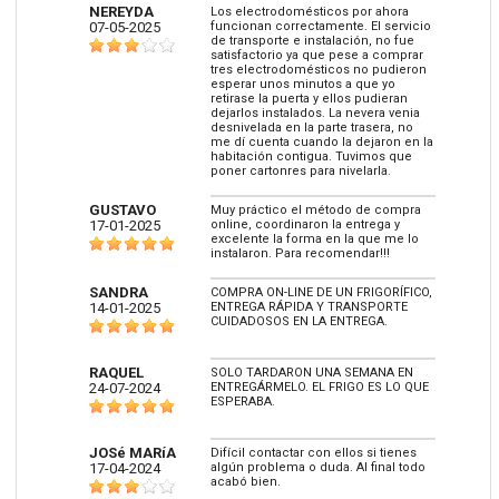
NEREYDA
Los electrodomésticos por ahora
07-05-2025
funcionan correctamente. El servicio
de transporte e instalación, no fue
satisfactorio ya que pese a comprar
tres electrodomésticos no pudieron
esperar unos minutos a que yo
retirase la puerta y ellos pudieran
dejarlos instalados. La nevera venia
desnivelada en la parte trasera, no
me dí cuenta cuando la dejaron en la
habitación contigua. Tuvimos que
poner cartonres para nivelarla.
GUSTAVO
Muy práctico el método de compra
17-01-2025
online, coordinaron la entrega y
excelente la forma en la que me lo
instalaron. Para recomendar!!!
SANDRA
COMPRA ON-LINE DE UN FRIGORÍFICO,
14-01-2025
ENTREGA RÁPIDA Y TRANSPORTE
CUIDADOSOS EN LA ENTREGA.
RAQUEL
SOLO TARDARON UNA SEMANA EN
24-07-2024
ENTREGÁRMELO. EL FRIGO ES LO QUE
ESPERABA.
JOSé MARíA
Difícil contactar con ellos si tienes
17-04-2024
algún problema o duda. Al final todo
acabó bien.