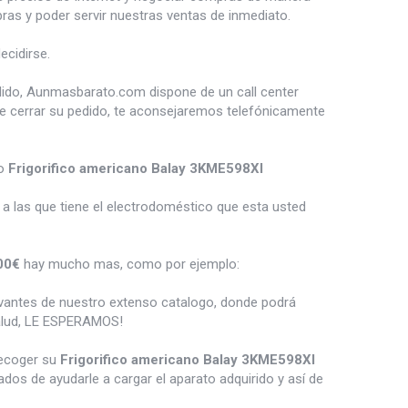
s y poder servir nuestras ventas de inmediato.
cidirse.
dido, Aunmasbarato.com dispone de un call center
de cerrar su pedido, te aconsejaremos telefónicamente
lo
Frigorifico americano Balay 3KME598XI
a las que tiene el electrodoméstico que esta usted
00€
hay mucho mas, como por ejemplo:
vantes de nuestro extenso catalogo, donde podrá
salud, LE ESPERAMOS!
recoger su
Frigorifico americano Balay 3KME598XI
os de ayudarle a cargar el aparato adquirido y así de