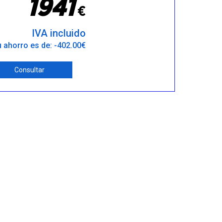
1
9
4
1
€
IVA incluido
 ahorro es de: -402.00€
Consultar