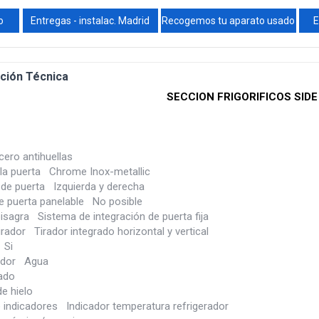
o
Entregas - instalac. Madrid
Recogemos tu aparato usado
E
ción Técnica
SECCION FRIGORIFICOS SIDE
ero antihuellas
 la puerta Chrome Inox-metallic
 de puerta Izquierda y derecha
e puerta panelable No posible
isagra Sistema de integración de puerta fija
irador Tirador integrado horizontal y vertical
 Si
ador Agua
cado
e hielo
e indicadores Indicador temperatura refrigerador