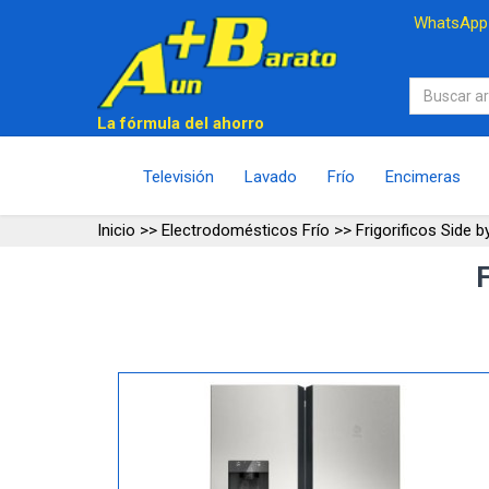
WhatsAp
La fórmula del ahorro
Televisión
Lavado
Frío
Encimeras
Inicio
>>
Electrodomésticos Frío
>>
Frigorificos Side b