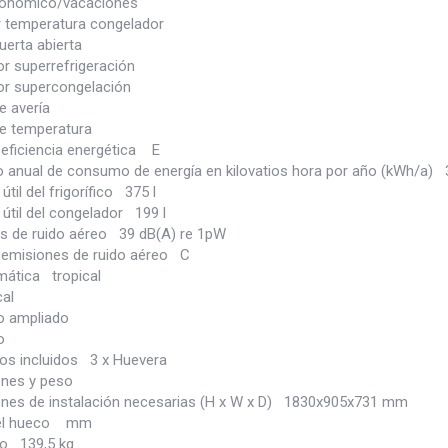
onómico/vacaciones
r temperatura congelador
uerta abierta
or superrefrigeración
tor supercongelación
e avería
e temperatura
 eficiencia energética E
 anual de consumo de energía en kilovatios hora por año (kWh/a)
til del frigorífico 375 l
útil del congelador 199 l
s de ruido aéreo 39 dB(A) re 1pW
 emisiones de ruido aéreo C
mática tropical
cal
o ampliado
o
os incluidos 3 x Huevera
nes y peso
nes de instalación necesarias (H x W x D) 1830x905x731 mm
el hueco mm
o 139,5 kg