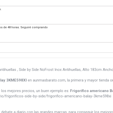
s.
nos de 48 horas. Seguiré comprando
ntihuellas , Side by Side NoFrost Inox Antihuellas, Alto 183cm Anch
Balay 3KME598XI
en aunmasbarato.com, la primera y mayor tienda on
los mejores precios, un buen ejemplo es:
Frigorifico americano 
/frigorificos-side-by-side/frigorifico-americano-balay-3kme598xi
e debate a diario con las grandes marcas, para conseguir los mejor