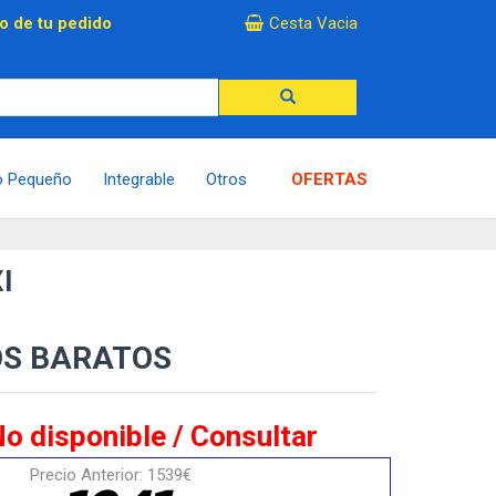
×
o de tu pedido
Cesta Vacia
o Pequeño
Integrable
Otros
OFERTAS
I
OS BARATOS
o disponible / Consultar
Precio Anterior: 1539€