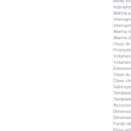
Modo ec
Indicado
Alarma p
Interrupt
Interrup
Alarma d
Alarma d
Clase de
Promedio
Volumen ú
Volumen 
Emisione
Clase de
Clase cli
Subtropi
Templad
Templad
Accesori
Dimensio
Dimensio
Fondo d
Peso net