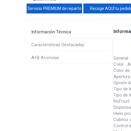
Servicio PREMIUM de reparto
Recoge AQUÍ tu pedid
Informa
Información Técnica
Caracteristicas Destacadas
A+B Aconseja
General
Color Ac
Color de
Apertura
Opción d
Tipo de b
Tipo de t
NoFrost
Dispens
Hielo pi
Cubitos d
Control 