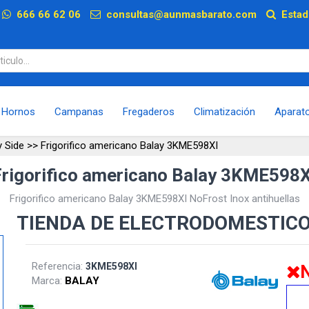
p
666 66 62 06
consultas@aunmasbarato.com
Estad
Hornos
Campanas
Fregaderos
Climatización
Aparat
y Side
>>
Frigorifico americano Balay 3KME598XI
Frigorifico americano Balay 3KME598X
Frigorifico americano Balay 3KME598XI NoFrost Inox antihuellas
TIENDA DE ELECTRODOMESTIC
Referencia:
3KME598XI
N
Marca:
BALAY