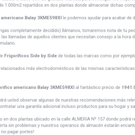
e 1.000m2 repartidos en dos plantas donde almacenar dichas compra
co americano Balay 3KME598XI
le podemos ayudar para acabar de de
tengas completamente decidido) llámanos, tomaremos nota de tu pe
 las llamadas de aquellos clientes que necesitan consejo a la hora 
rmulario.
de
Frigorificos Side by Side
de todas las marcas como por ejemp
relacionados más electrodomésticos de las mismas características 
orifico americano Balay 3KME598XI
al fantástico precio de
1941.
odrá usted observar algunas de nuestras recomendaciones más rele
ontratar una garantía adicional incluso productos para su hogar y 
do en dos plantas ubicado en la calle ALMERIA Nº 157 donde podrá 
erta sin problemas y nuestros operarios de almacén estarán encantad
 no pagar portes!