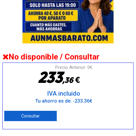
No disponible / Consultar
Precio Anterior: 0€
2
3
3
€
,
3
6
IVA incluido
Tu ahorro es de: -233.36€
Consultar