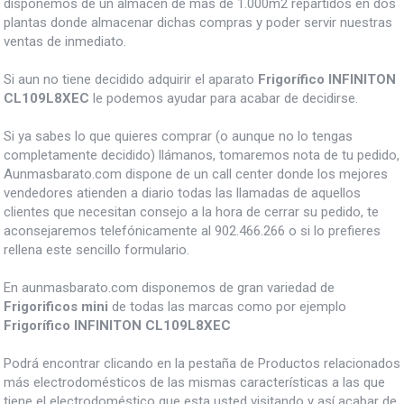
disponemos de un almacén de mas de 1.000m2 repartidos en dos
plantas donde almacenar dichas compras y poder servir nuestras
ventas de inmediato.
Si aun no tiene decidido adquirir el aparato
Frigorífico INFINITON
CL109L8XEC
le podemos ayudar para acabar de decidirse.
Si ya sabes lo que quieres comprar (o aunque no lo tengas
completamente decidido) llámanos, tomaremos nota de tu pedido,
Aunmasbarato.com dispone de un call center donde los mejores
vendedores atienden a diario todas las llamadas de aquellos
clientes que necesitan consejo a la hora de cerrar su pedido, te
aconsejaremos telefónicamente al 902.466.266 o si lo prefieres
rellena este sencillo formulario.
En aunmasbarato.com disponemos de gran variedad de
Frigorificos mini
de todas las marcas como por ejemplo
Frigorífico INFINITON CL109L8XEC
Podrá encontrar clicando en la pestaña de Productos relacionados
más electrodomésticos de las mismas características a las que
tiene el electrodoméstico que esta usted visitando y así acabar de