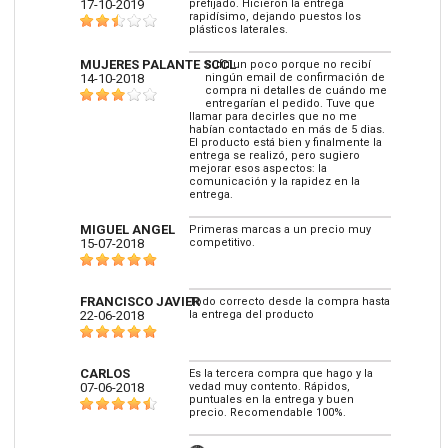
17-10-2019
prefijado. Hicieron la entrega
rapidísimo, dejando puestos los
plásticos laterales.
MUJERES PALANTE SCCL
Sufrí un poco porque no recibí
14-10-2018
ningún email de confirmación de
compra ni detalles de cuándo me
entregarían el pedido. Tuve que
llamar para decirles que no me
habían contactado en más de 5 dias.
El producto está bien y finalmente la
entrega se realizó, pero sugiero
mejorar esos aspectos: la
comunicación y la rapidez en la
entrega.
MIGUEL ANGEL
Primeras marcas a un precio muy
15-07-2018
competitivo.
FRANCISCO JAVIER
Todo correcto desde la compra hasta
22-06-2018
la entrega del producto
CARLOS
Es la tercera compra que hago y la
07-06-2018
vedad muy contento. Rápidos,
puntuales en la entrega y buen
precio. Recomendable 100%.