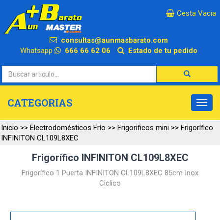
×
Cesta Vacia
consultas@aunmasbarato.com
Whatsapp
666 66 62 06
Estado de tu pedido
CATEGORIAS
Inicio
>>
Electrodomésticos Frío
>>
Frigorificos mini
>>
Frigorífico
INFINITON CL109L8XEC
Frigorífico INFINITON CL109L8XEC
Frigorífico 1 Puerta INFINITON CL109L8XEC 85cm Inox
Ciclico