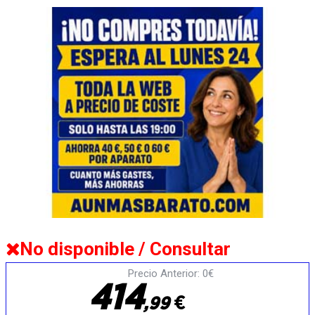
No disponible / Consultar
Precio Anterior: 0€
4
1
4
€
,
9
9