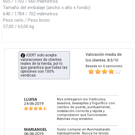
605 / 1702 / 660 milímetros
Tamaño del embalaje (ancho x alto x fondo)
640 / 1784 / 702 milímetros
Peso neto / Peso bruto
57,00 / 63,00 kg
Valoración media de
iCERT solo acepta
valoraciones de clientes
los clientes: 8.3/10
reales de la tienda, por lo
Basada en 6 opiniones:
que garantiza que todas las
opiniones son 100%
veridicas.
LLUïSA
Nos entregaron los 3 artículos,
24-06-2019
lavadora, lavavajillas y frigorífico con
cambio de puerta, puntualmente,
instalación correcta y rápida y
comprobaron que funcionaran.
Además muy amables
MARIANGEL
Suelo comprar en Aunmasbarato
06-06-2019
habitualmente. Nunca he tenido