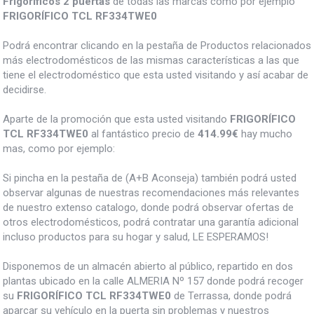
Frigorificos 2 puertas
de todas las marcas como por ejemplo
FRIGORÍFICO TCL RF334TWE0
Podrá encontrar clicando en la pestaña de Productos relacionados
más electrodomésticos de las mismas características a las que
tiene el electrodoméstico que esta usted visitando y así acabar de
decidirse.
Aparte de la promoción que esta usted visitando
FRIGORÍFICO
TCL RF334TWE0
al fantástico precio de
414.99€
hay mucho
mas, como por ejemplo:
Si pincha en la pestaña de (A+B Aconseja) también podrá usted
observar algunas de nuestras recomendaciones más relevantes
de nuestro extenso catalogo, donde podrá observar ofertas de
otros electrodomésticos, podrá contratar una garantía adicional
incluso productos para su hogar y salud, LE ESPERAMOS!
Disponemos de un almacén abierto al público, repartido en dos
plantas ubicado en la calle ALMERIA Nº 157 donde podrá recoger
su
FRIGORÍFICO TCL RF334TWE0
de Terrassa, donde podrá
aparcar su vehículo en la puerta sin problemas y nuestros