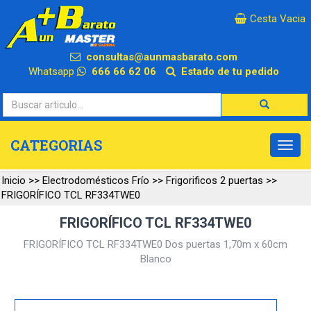
×
Cesta Vacia
consultas@aunmasbarato.com
Whatsapp
666 66 62 06
Estado de tu pedido
CATEGORIAS
Inicio
>>
Electrodomésticos Frío
>>
Frigorificos 2 puertas
>>
FRIGORÍFICO TCL RF334TWE0
FRIGORÍFICO TCL RF334TWE0
FRIGORÍFICO TCL RF334TWE0 Dos puertas 1,70m x 60cm
Blanco