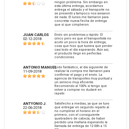
ningún problema. Sin embargo en
esta última entrega, acordamos
entrega el sàbado y el transporte no
se presentó y tampoco nos avisaron
de nada. El lunes me llamaron para
concretar nueva fecha de entrega
que sí que cimplieron.
JUAN CARLOS
Envío sin problemas y rápido. El
02-12-2018
único pero es que el transportista no
acotó un poco la hora de entrega,
cosa que hizo que tuviera que perder
casi todo el día esperando. Aún así,
el producto llegó en perfectas
condiciones.
ANTONIO MANUEL
Todo fantástico, al día siguiente de
11-09-2018
realizar la compra me llamaron para
confirmar el pago y el envío. La
agencia de transportes muy puntual y
un servicio muy eficiente.
Recomiendo al 100% si tengo que
volver a comprar no dudaré en
repetir.
ANTYONIO J.
Satisfecho a medias, ya que se tuvo
22-06-2018
que entregar en segundo reparto al
no cumplirse el horario en el
primero, con el consiguiente
quebradero de cabeza, de haber
perdido una mañana esperando la
llamada de entrega de 12 00h a 15