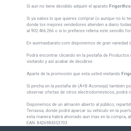
Si aun no tiene decidido adquirir el aparato
Frigorifi
Si ya sabes lo que quieres comprar (o aunque no lo 
donde los mejores vendedores atienden a diario todas
al 902.466.266 o si lo prefieres rellena este sencillo fo
En aunmasbarato.com disponemos de gran variedad 
Podrá encontrar clicando en la pestaña de Productos 
visitando y así acabar de decidirse.
Aparte de la promoción que esta usted visitando
Frig
Si pincha en la pestaña de (A+B Aconseja) también p
observar ofertas de otros electrodomésticos, podrá c
Disponemos de un almacén abierto al público, reparti
Terrassa, donde podrá aparcar su vehículo en la puert
esta manera habrá ahorrado aun mas en la compra, al
EAN:
8426984353703