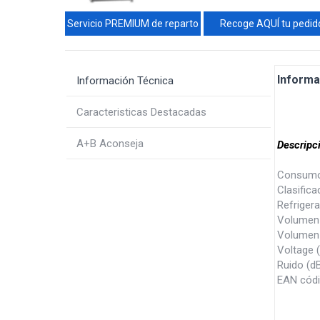
Servicio PREMIUM de reparto
Recoge AQUÍ tu pedid
Informa
Información Técnica
Caracteristicas Destacadas
A+B Aconseja
Descripc
Consumo
Clasific
Refriger
Volumen n
Volumen 
Voltage 
Ruido (d
EAN cód