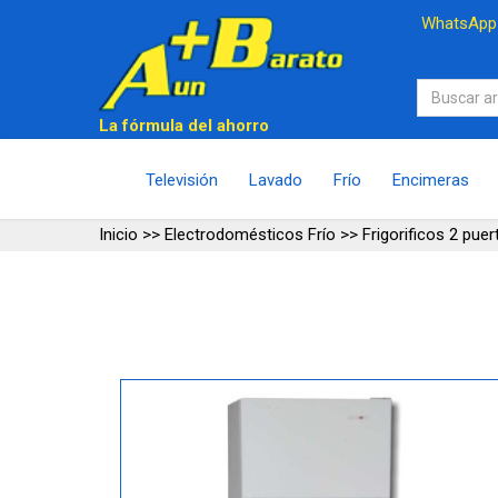
WhatsAp
La fórmula del ahorro
Televisión
Lavado
Frío
Encimeras
Inicio
>>
Electrodomésticos Frío
>>
Frigorificos 2 puer