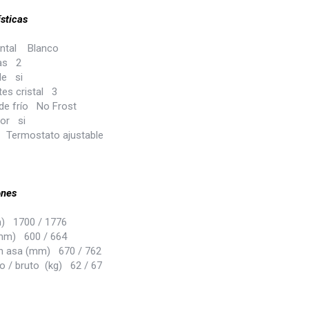
sticas
ontal Blanco
tas 2
le si
tes cristal 3
de frío No Frost
ior si
 Termostato ajustable
ones
) 1700 / 1776
mm) 600 / 664
n asa (mm) 670 / 762
o / bruto (kg) 62 / 67