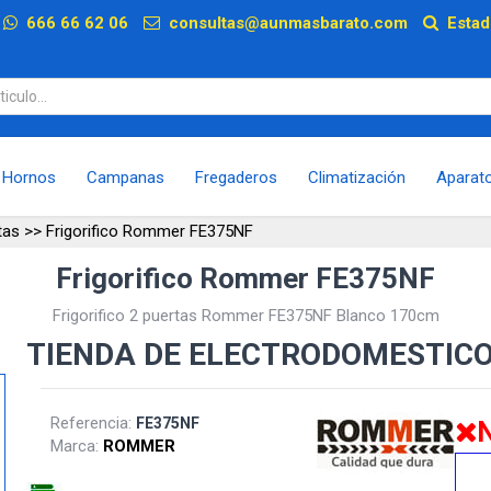
p
666 66 62 06
consultas@aunmasbarato.com
Estad
Hornos
Campanas
Fregaderos
Climatización
Aparat
tas
>>
Frigorifico Rommer FE375NF
Frigorifico Rommer FE375NF
Frigorifico 2 puertas Rommer FE375NF Blanco 170cm
TIENDA DE ELECTRODOMESTIC
Referencia:
FE375NF
N
Marca:
ROMMER