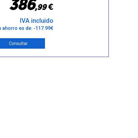
3
8
6
€
,
9
9
IVA incluido
 ahorro es de: -117.99€
Consultar