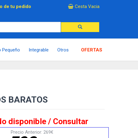
×
o de tu pedido
Cesta Vacia
o Pequeño
Integrable
Otros
OFERTAS
OS BARATOS
o disponible / Consultar
Precio Anterior: 269€