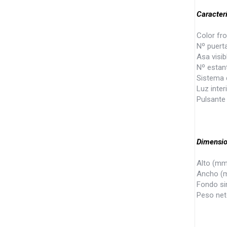
Caracterí
Color fr
Nº puer
Asa visib
Nº estan
Sistema 
Luz inter
Pulsante
Dimensi
Alto (mm
Ancho (
Fondo si
Peso net