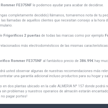
co Rommer FE375NF
le podemos ayudar para acabar de decidirse.
tengas completamente decidido) llámanos, tomaremos nota de tu pe
 las llamadas de aquellos clientes que necesitan consejo a la hora 
rmulario.
de
Frigorificos 2 puertas
de todas las marcas como por ejemplo
F
relacionados más electrodomésticos de las mismas características 
orifico Rommer FE375NF
al fantástico precio de
386.99€
hay muc
odrá usted observar algunas de nuestras recomendaciones más rele
ontratar una garantía adicional incluso productos para su hogar y 
do en dos plantas ubicado en la calle ALMERIA Nº 157 donde podrá 
a sin problemas y nuestros operarios de almacén estarán encantados 
 no pagar portes!