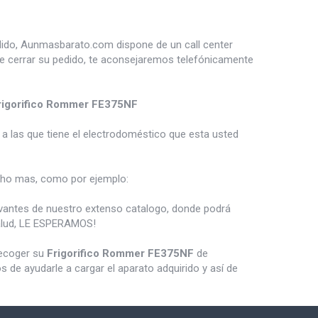
dido, Aunmasbarato.com dispone de un call center
de cerrar su pedido, te aconsejaremos telefónicamente
rigorifico Rommer FE375NF
a las que tiene el electrodoméstico que esta usted
ho mas, como por ejemplo:
vantes de nuestro extenso catalogo, donde podrá
salud, LE ESPERAMOS!
recoger su
Frigorifico Rommer FE375NF
de
de ayudarle a cargar el aparato adquirido y así de