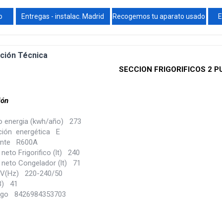
o
Entregas - instalac. Madrid
Recogemos tu aparato usado
E
ción Técnica
SECCION FRIGORIFICOS 2 
ión
 energia (kwh/año) 273
ación energética E
ante R600A
eto Frigorifico (lt) 240
neto Congelador (lt) 71
(V(Hz) 220-240/50
B) 41
igo 8426984353703