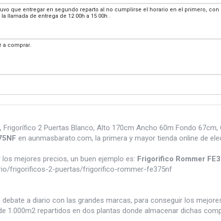
tuvo que entregar en segundo reparto al no cumplirse el horario en el primero, co
a llamada de entrega de 12 00h a 15 00h .
 a comprar.
Frigorífico 2 Puertas Blanco, Alto 170cm Ancho 60m Fondo 67cm, Cl
375NF
en aunmasbarato.com, la primera y mayor tienda online de el
los mejores precios, un buen ejemplo es:
Frigorifico Rommer FE
/frigorificos-2-puertas/frigorifico-rommer-fe375nf
e debate a diario con las grandes marcas, para conseguir los mejor
e 1.000m2 repartidos en dos plantas donde almacenar dichas compra