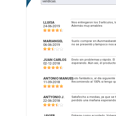
veridicas.
LLUïSA
Nos entregaron los 3 artículos, 
24-06-2019
Además muy amables
MARIANGEL
Suelo comprar en Aunmasbarato 
06-06-2019
no se presentó y tampoco nos a
JUAN CARLOS
Envío sin problemas y rápido. El
02-12-2018
esperando. Aún así, el producto
ANTONIO MANUEL
Todo fantástico, al día siguient
11-09-2018
Recomiendo al 100% si tengo qu
ANTYONIO J.
Satisfecho a medias, ya que se 
22-06-2018
perdido una mañana esperando l
JAVIER
Entrega como acordado. Volveré