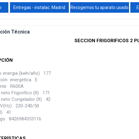
o
Entregas - instalac. Madrid
Recogemos tu aparato usado
E
ción Técnica
SECCION FRIGORIFICOS 2 
PCIÓN
 energia (kwh/año) 177
ación energética E
ante R600A
eto Frigorifico (lt) 171
neto Congelador (lt) 42
(V(Hz) 220-240/50
B) 41
igo 8426984353116
ERÍSTICAS