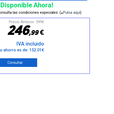
¡Disponible Ahora!
nsulta las condiciones especiales: (
Pulsa aquí
)
Precio Anterior: 399€
2
4
6
€
,
9
9
IVA incluido
u ahorro es de: 152.01€
Consultar