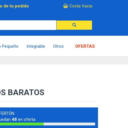
×
o de tu pedido
Cesta Vacia
o Pequeño
Integrable
Otros
OFERTAS
OS BARATOS
FERTÓN
uedan
48
en oferta