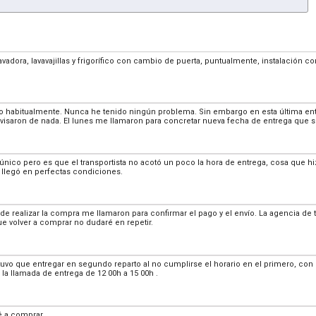
lavadora, lavavajillas y frigorífico con cambio de puerta, puntualmente, instalación 
habitualmente. Nunca he tenido ningún problema. Sin embargo en esta última entr
visaron de nada. El lunes me llamaron para concretar nueva fecha de entrega que s
 único pero es que el transportista no acotó un poco la hora de entrega, cosa que hi
 llegó en perfectas condiciones.
e de realizar la compra me llamaron para confirmar el pago y el envío. La agencia de 
e volver a comprar no dudaré en repetir.
tuvo que entregar en segundo reparto al no cumplirse el horario en el primero, co
a llamada de entrega de 12 00h a 15 00h .
 a comprar.