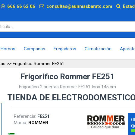
p
666 66 62 06
consultas@aunmasbarato.com
Estad
Hornos
Campanas
Fregaderos
Climatización
Aparat
tas
>>
Frigorifico Rommer FE251
Frigorifico Rommer FE251
Frigorifico 2 puertas Rommer FE251 Inox 145 cm
TIENDA DE ELECTRODOMESTIC
Referencia:
FE251
O
Marca:
ROMMER
Q