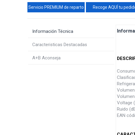
Servicio PREMIUM de reparto
Recoge AQUÍ tu pedid
Informa
Información Técnica
Caracteristicas Destacadas
A+B Aconseja
DESCRI
Consumo
Clasific
Refriger
Volumen n
Volumen 
Voltage 
Ruido (d
EAN cód
CARACT