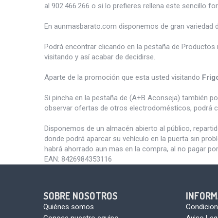
al 902.466.266 o si lo prefieres rellena este sencillo fo
En aunmasbarato.com disponemos de gran variedad 
Podrá encontrar clicando en la pestaña de Productos 
visitando y así acabar de decidirse.
Aparte de la promoción que esta usted visitando
Frig
Si pincha en la pestaña de (A+B Aconseja) también p
observar ofertas de otros electrodomésticos, podrá c
Disponemos de un almacén abierto al público, reparti
donde podrá aparcar su vehículo en la puerta sin pro
habrá ahorrado aun mas en la compra, al no pagar por
EAN:
8426984353116
SOBRE NOSOTROS
INFORM
Quiénes somos
Condicion
Conoce nuestro equipo
Aviso Leg