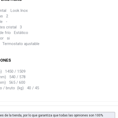
ontal Look Inox
tas 2
ble -
tes cristal 3
de frío Estático
ior si
 Termostato ajustable
IONES
) 1450 / 1509
mm) 540 / 578
mm) 565 / 600
o / bruto (kg) 40 / 45
es de la tienda, por lo que garantiza que todas las opiniones son 100%