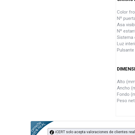
Color fr
Nº puer
Asa visi
Nº estan
Sistema 
Luz inter
Pulsante
DIMENS
Alto (mm
Ancho (
Fondo (
Peso net
iCERT solo acepta valoraciones de clientes real