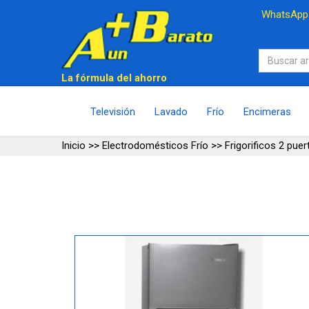
WhatsAp
La fórmula del ahorro
Televisión
Lavado
Frío
Encimeras
Inicio
>>
Electrodomésticos Frío
>>
Frigorificos 2 puer