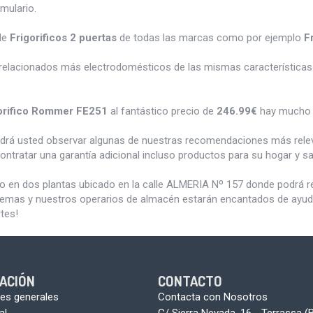
rmulario.
de
Frigorificos 2 puertas
de todas las marcas como por ejemplo
F
relacionados más electrodomésticos de las mismas características 
orifico Rommer FE251
al fantástico precio de
246.99€
hay mucho 
odrá usted observar algunas de nuestras recomendaciones más rele
ontratar una garantía adicional incluso productos para su hogar y 
do en dos plantas ubicado en la calle ALMERIA Nº 157 donde podrá 
blemas y nuestros operarios de almacén estarán encantados de ayudar
tes!
ACIÓN
CONTACTO
es generales
Contacta con Nosotros
al
C/ Sierra Nevada, 16 - Terrassa (