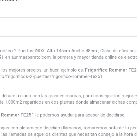
orífico 2 Puertas INOX, Alto 145cm Ancho 48cm , Clase de eficiencia
51
en aunmasbarato.com, la primera y mayor tienda online de elect
los mejores precios, un buen ejemplo es:
Frigorifico Rommer FE
/frigorificos-2-puertas/frigorifico-rommer-fe251
e debate a diario con las grandes marcas, para conseguir los mejor
e 1.000m2 repartidos en dos plantas donde almacenar dichas compra
co Rommer FE251
le podemos ayudar para acabar de decidirse.
tengas completamente decidido) llámanos, tomaremos nota de tu pe
 las llamadas de aquellos clientes que necesitan consejo a la hora 