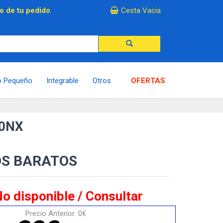
×
o de tu pedido
Cesta Vacia
o Pequeño
Integrable
Otros
OFERTAS
70NX
OS BARATOS
o disponible / Consultar
Precio Anterior: 0€