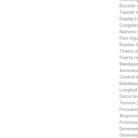
Booster e
Twister I
Display L
Congelado
Número 
Pies regu
Ruedas S
Tirador i
Puerta re
Bandejas 
Iluminaci
Control e
Bandejas 
Longitud
Datos té
Tensión 
Frecuenc
Amperios
Potencia
Dimensi
Dimensio