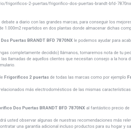
/frigorificos-2-puertas/frigorifico-dos-puertas-brandt-bfd-7870nx
e debate a diario con las grandes marcas, para conseguir los mejor
e 1.000m2 repartidos en dos plantas donde almacenar dichas compra
co Dos Puertas BRANDT BFD 7870NX
le podemos ayudar para acaba
tengas completamente decidido) llámanos, tomaremos nota de tu pe
 las llamadas de aquellos clientes que necesitan consejo a la hora 
rmulario.
de
Frigorificos 2 puertas
de todas las marcas como por ejemplo
F
relacionados más electrodomésticos de las mismas características 
orífico Dos Puertas BRANDT BFD 7870NX
al fantástico precio de
odrá usted observar algunas de nuestras recomendaciones más rele
ontratar una garantía adicional incluso productos para su hogar y 