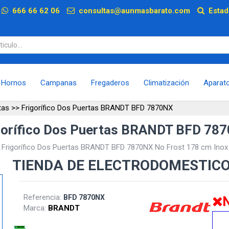
p
666 66 62 06
consultas@aunmasbarato.com
Estad
Hornos
Campanas
Fregaderos
Climatización
Aparat
tas
>>
Frigorífico Dos Puertas BRANDT BFD 7870NX
gorífico Dos Puertas BRANDT BFD 78
Frigorífico Dos Puertas BRANDT BFD 7870NX No Frost 178 cm Inox
TIENDA DE ELECTRODOMESTIC
Referencia:
BFD 7870NX
N
Marca:
BRANDT