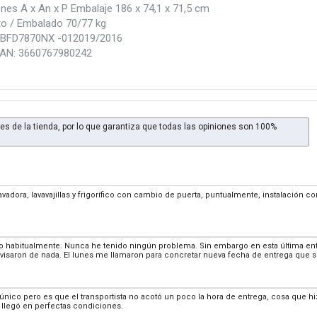
nes A x An x P Embalaje 186 x 74,1 x 71,5 cm
o / Embalado 70/77 kg
BFD7870NX -012019/2016
EAN: 3660767980242
es de la tienda, por lo que garantiza que todas las opiniones son 100%
lavadora, lavavajillas y frigorífico con cambio de puerta, puntualmente, instalación 
habitualmente. Nunca he tenido ningún problema. Sin embargo en esta última entr
visaron de nada. El lunes me llamaron para concretar nueva fecha de entrega que s
 único pero es que el transportista no acotó un poco la hora de entrega, cosa que hi
 llegó en perfectas condiciones.