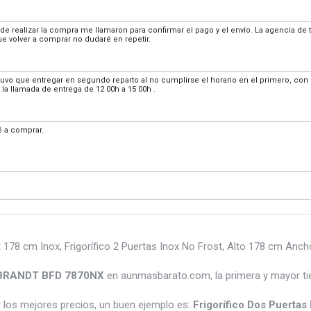
e de realizar la compra me llamaron para confirmar el pago y el envío. La agencia de 
e volver a comprar no dudaré en repetir.
tuvo que entregar en segundo reparto al no cumplirse el horario en el primero, co
a llamada de entrega de 12 00h a 15 00h .
 a comprar.
78 cm Inox, Frigorífico 2 Puertas Inox No Frost, Alto 178 cm Ancho
s BRANDT BFD 7870NX
en aunmasbarato.com, la primera y mayor ti
los mejores precios, un buen ejemplo es:
Frigorífico Dos Puert