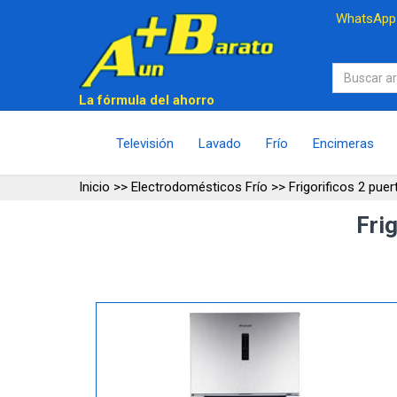
WhatsAp
La fórmula del ahorro
Televisión
Lavado
Frío
Encimeras
Inicio
>>
Electrodomésticos Frío
>>
Frigorificos 2 puer
Fri