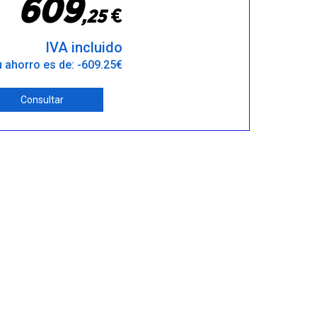
6
0
9
€
,
2
5
IVA incluido
 ahorro es de: -609.25€
Consultar