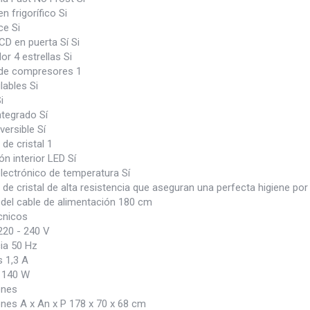
n frigorífico Si
ce Si
CD en puerta Sí Si
r 4 estrellas Si
de compresores 1
lables Si
i
ntegrado Sí
versible Sí
de cristal 1
ón interior LED Sí
lectrónico de temperatura Sí
de cristal de alta resistencia que aseguran una perfecta higiene por 
 del cable de alimentación 180 cm
cnicos
220 - 240 V
ia 50 Hz
 1,3 A
 140 W
ones
nes A x An x P 178 x 70 x 68 cm