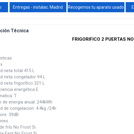
o
Entregas - instalac. Madrid
Recogemos tu aparato usado
E
ción Técnica
FRIGORIFICO 2 PUERTAS N
sticas
ox
d neta total 415 L
d neta congelador 94 L
 neta frigorífico 321 L
ciencia energética E
matica: T
de energia anual: 244kWh
d de congelacion: 4.4kg /24h
nore: 39dB
ones
e frío No Frost Si
ía Fast No Frost Si