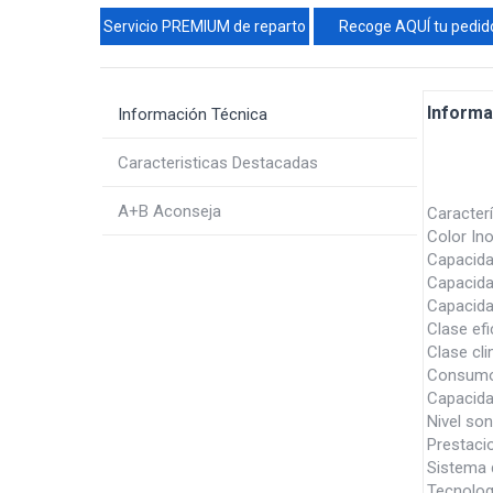
Servicio PREMIUM de reparto
Recoge AQUÍ tu pedid
Informa
Información Técnica
Caracteristicas Destacadas
A+B Aconseja
Caracterí
Color In
Capacida
Capacida
Capacidad
Clase efi
Clase cli
Consumo 
Capacida
Nivel so
Prestaci
Sistema d
Tecnolog