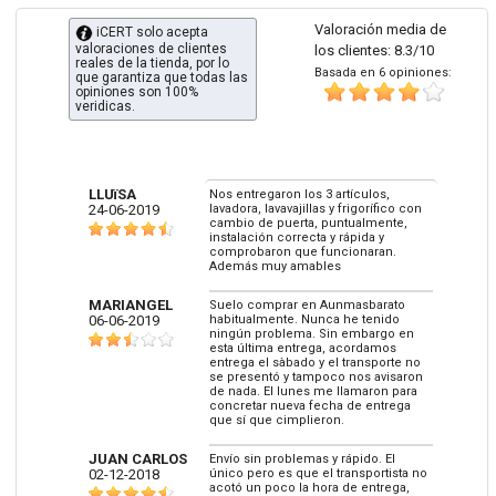
Valoración media de
iCERT solo acepta
valoraciones de clientes
los clientes: 8.3/10
reales de la tienda, por lo
Basada en 6 opiniones:
que garantiza que todas las
opiniones son 100%
veridicas.
LLUïSA
Nos entregaron los 3 artículos,
24-06-2019
lavadora, lavavajillas y frigorífico con
cambio de puerta, puntualmente,
instalación correcta y rápida y
comprobaron que funcionaran.
Además muy amables
MARIANGEL
Suelo comprar en Aunmasbarato
06-06-2019
habitualmente. Nunca he tenido
ningún problema. Sin embargo en
esta última entrega, acordamos
entrega el sàbado y el transporte no
se presentó y tampoco nos avisaron
de nada. El lunes me llamaron para
concretar nueva fecha de entrega
que sí que cimplieron.
JUAN CARLOS
Envío sin problemas y rápido. El
02-12-2018
único pero es que el transportista no
acotó un poco la hora de entrega,