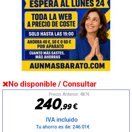
No disponible / Consultar
Precio Anterior: 487€
2
4
0
€
,
9
9
IVA incluido
Tu ahorro es de: 246.01€