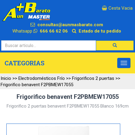
×
Cesta Vacia
consultas@aunmasbarato.com
Whatsapp
666 66 62 06
Estado de tu pedido
CATEGORIAS
Inicio
>>
Electrodomésticos Frío
>>
Frigorificos 2 puertas
>>
Frigorifico benavent F2PBMEW17055
Frigorifico benavent F2PBMEW17055
Frigorifico 2 puertas benavent F2PBMEW17055 Blanco 169cm