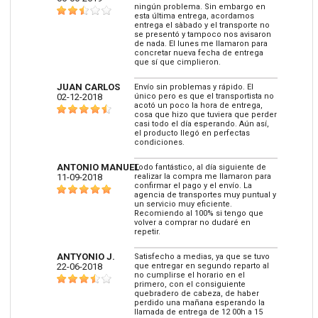
ningún problema. Sin embargo en
esta última entrega, acordamos
entrega el sàbado y el transporte no
se presentó y tampoco nos avisaron
de nada. El lunes me llamaron para
concretar nueva fecha de entrega
que sí que cimplieron.
JUAN CARLOS
Envío sin problemas y rápido. El
02-12-2018
único pero es que el transportista no
acotó un poco la hora de entrega,
cosa que hizo que tuviera que perder
casi todo el día esperando. Aún así,
el producto llegó en perfectas
condiciones.
ANTONIO MANUEL
Todo fantástico, al día siguiente de
11-09-2018
realizar la compra me llamaron para
confirmar el pago y el envío. La
agencia de transportes muy puntual y
un servicio muy eficiente.
Recomiendo al 100% si tengo que
volver a comprar no dudaré en
repetir.
ANTYONIO J.
Satisfecho a medias, ya que se tuvo
22-06-2018
que entregar en segundo reparto al
no cumplirse el horario en el
primero, con el consiguiente
quebradero de cabeza, de haber
perdido una mañana esperando la
llamada de entrega de 12 00h a 15