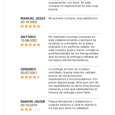
nuevamente con ellos. En está
compra mi experiencia ha sido muy
buena.
MANUEL JESúS
Mi primera compra, muy satisfecho
20-10-2023
ANTONIO
He realizado muchas compras en
15-08-2022
este establecimiento y siempre he
recibido lo solicitado en el plazo
indicado y en perfecto estado. En
esta ocasión quiero hacer constar la
profesionalidad de los transportistas
que hicieron la entrega y retirada de
los viejos electrodomesticos
GERARDO
La entrega se hizo en el plazo
30-07-2021
solicitado, buena relación calidad-
precio de los productos,
repetiríamos y recomendamos. Por
poner alguna pega, diría que uno de
los repartidores no tiene muy buenas
maneras, y eso que adelantamos el
horario de entrega como favor.
RAMON JAVIER
Pague transporte y instalación y
20-10-2019
cuando vinieron a casa le dijeron a
mi hija que ellos no istalaban