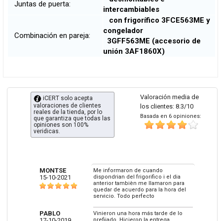
Juntas de puerta:
intercambiables
con frigorífico 3FCE563ME y
congelador
Combinación en pareja:
3GFF563ME (accesorio de
unión 3AF1860X)
Valoración media de
iCERT solo acepta
valoraciones de clientes
los clientes: 8.3/10
reales de la tienda, por lo
Basada en 6 opiniones:
que garantiza que todas las
opiniones son 100%
veridicas.
MONTSE
Me informaron de cuando
15-10-2021
dispondrian del frigorifico i el dia
anterior tambièn me llamaron para
quedar de acuerdo para la hora del
servicio. Todo perfecto
PABLO
Vinieron una hora más tarde de lo
17-10-2019
prefijado. Hicieron la entrega