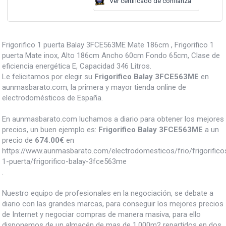
Ver certificado de confianza
Frigorifico 1 puerta Balay 3FCE563ME Mate 186cm , Frigorifico 1
puerta Mate inox, Alto 186cm Ancho 60cm Fondo 65cm, Clase de
eficiencia energética E, Capacidad 346 Litros.
Le felicitamos por elegir su
Frigorifico Balay 3FCE563ME
en
aunmasbarato.com, la primera y mayor tienda online de
electrodomésticos de España.
En aunmasbarato.com luchamos a diario para obtener los mejores
precios, un buen ejemplo es:
Frigorifico Balay 3FCE563ME
a un
precio de
674.00
€
en
https://www.aunmasbarato.com/electrodomesticos/frio/frigorifico
1-puerta/frigorifico-balay-3fce563me
.
Nuestro equipo de profesionales en la negociación, se debate a
diario con las grandes marcas, para conseguir los mejores precios
de Internet y negociar compras de manera masiva, para ello
disponemos de un almacén de mas de 1.000m2 repartidos en dos