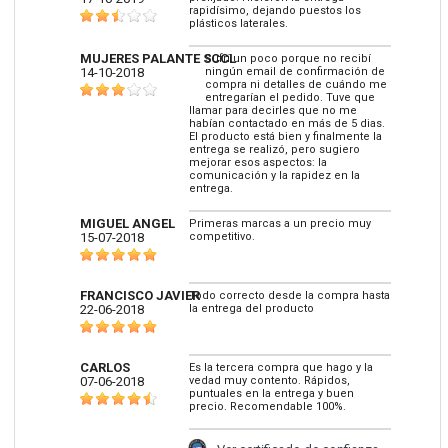
rapidísimo, dejando puestos los
plásticos laterales.
MUJERES PALANTE SCCL
Sufrí un poco porque no recibí
14-10-2018
ningún email de confirmación de
compra ni detalles de cuándo me
entregarían el pedido. Tuve que
llamar para decirles que no me
habían contactado en más de 5 dias.
El producto está bien y finalmente la
entrega se realizó, pero sugiero
mejorar esos aspectos: la
comunicación y la rapidez en la
entrega.
MIGUEL ANGEL
Primeras marcas a un precio muy
15-07-2018
competitivo.
FRANCISCO JAVIER
Todo correcto desde la compra hasta
22-06-2018
la entrega del producto
CARLOS
Es la tercera compra que hago y la
07-06-2018
vedad muy contento. Rápidos,
puntuales en la entrega y buen
precio. Recomendable 100%.