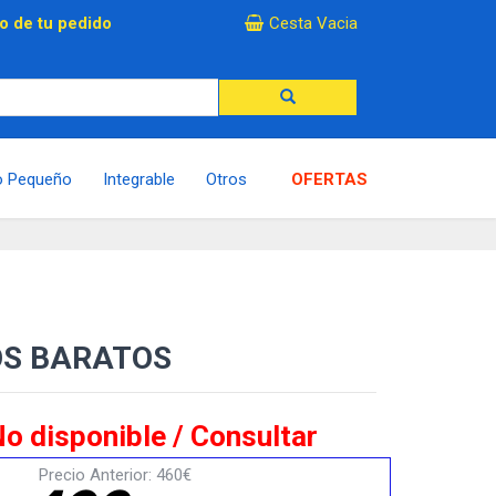
×
o de tu pedido
Cesta Vacia
o Pequeño
Integrable
Otros
OFERTAS
OS BARATOS
o disponible / Consultar
Precio Anterior: 460€