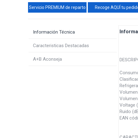
Servicio PREMIUM de reparto
Recoge AQUÍ tu pedid
Informa
Información Técnica
Caracteristicas Destacadas
A+B Aconseja
DESCRIP
Consumo
Clasific
Refriger
Volumen n
Volumen 
Voltage 
Ruido (d
EAN có
CARACT