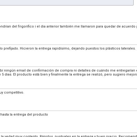
rian del frigorifico i el dia anterior tambièn me llamaron para quedar de acuerdo p
o prefijado. Hicieron la entrega rapidísimo, dejando puestos los plásticos laterales.
ibí ningún email de confirmación de compra ni detalles de cuándo me entregarían e
 dias. El producto está bien y finalmente la entrega se realizó, pero sugiero mejor
y competitivo.
hasta la entrega del producto
y la vedad muy contento. Rápidos, puntuales en la entrega y buen precio. Recomen