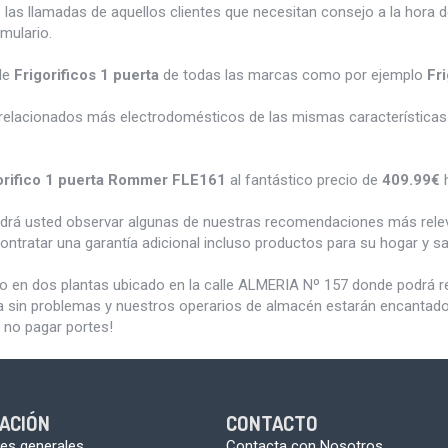
 las llamadas de aquellos clientes que necesitan consejo a la hora 
rmulario.
de
Frigorificos 1 puerta
de todas las marcas como por ejemplo
Fr
relacionados más electrodomésticos de las mismas características 
orifico 1 puerta Rommer FLE161
al fantástico precio de
409.99€
h
odrá usted observar algunas de nuestras recomendaciones más rele
ontratar una garantía adicional incluso productos para su hogar y 
do en dos plantas ubicado en la calle ALMERIA Nº 157 donde podrá 
a sin problemas y nuestros operarios de almacén estarán encantados 
 no pagar portes!
ACIÓN
CONTACTO
es generales
Contacta con Nosotros