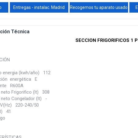
o
Entregas - instalac. Madrid
Recogemos tu aparato usado
E
ción Técnica
SECCION FRIGORIFICOS 1 
CIÓN
 energia (kwh/año) 112
ación energética E
ante R600A
eto Frigorifico (lt) 308
neto Congelador (lt) -
(V(Hz) 220-240/50
B) 41
digo
ERÍSTICAS