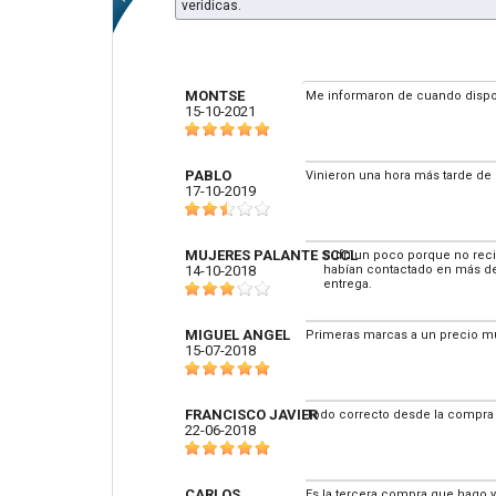
veridicas.
MONTSE
Me informaron de cuando dispond
15-10-2021
PABLO
Vinieron una hora más tarde de l
17-10-2019
MUJERES PALANTE SCCL
Sufrí un poco porque no rec
14-10-2018
habían contactado en más de 5
entrega.
MIGUEL ANGEL
Primeras marcas a un precio mu
15-07-2018
FRANCISCO JAVIER
Todo correcto desde la compra 
22-06-2018
CARLOS
Es la tercera compra que hago 