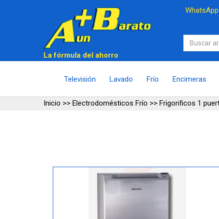
WhatsAp
La fórmula del ahorro
Televisión
Lavado
Frío
Encimeras
Inicio
>>
Electrodomésticos Frío
>>
Frigorificos 1 puer