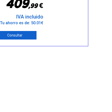
4
0
9
€
,
9
9
IVA incluido
Tu ahorro es de: 50.01€
Consultar