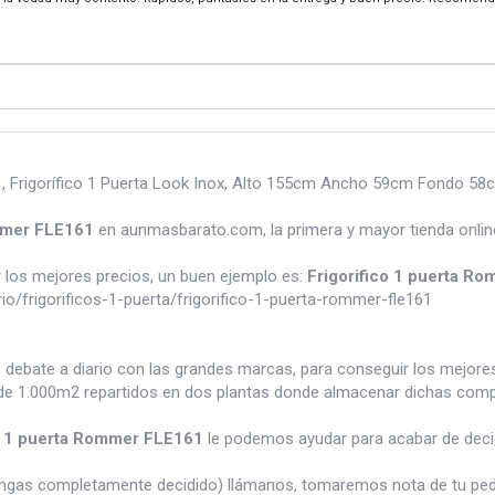
 Frigorífico 1 Puerta Look Inox, Alto 155cm Ancho 59cm Fondo 58cm
ommer FLE161
en aunmasbarato.com, la primera y mayor tienda onlin
los mejores precios, un buen ejemplo es:
Frigorifico 1 puerta R
/frigorificos-1-puerta/frigorifico-1-puerta-rommer-fle161
e debate a diario con las grandes marcas, para conseguir los mejor
e 1.000m2 repartidos en dos plantas donde almacenar dichas compra
co 1 puerta Rommer FLE161
le podemos ayudar para acabar de decid
tengas completamente decidido) llámanos, tomaremos nota de tu pe