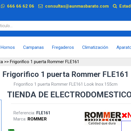
p
666 66 62 06
consultas@aunmasbarato.com
Estad
Hornos
Campanas
Fregaderos
Climatización
Aparat
ta
>>
Frigorifico 1 puerta Rommer FLE161
Frigorifico 1 puerta Rommer FLE161
Frigorifico 1 puerta Rommer FLE161 Look Inox 155cm
TIENDA DE ELECTRODOMESTIC
Referencia:
FLE161
N
Marca:
ROMMER