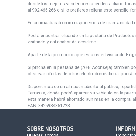
donde los mejores vendedores atienden a diario todas
al 902.466.266 o si lo prefieres rellena este sencillo fo
En aunmasbarato.com disponemos de gran variedad 
Podrá encontrar clicando en la pestaña de Productos 
visitando y así acabar de decidirse.
Aparte de la promoción que esta usted visitando
Frig
Si pincha en la pestaña de (A+B Aconseja) también p
observar ofertas de otros electrodomésticos, podrá c
Disponemos de un almacén abierto al público, reparti
Terrassa, donde podrá aparcar su vehículo en la puert
esta manera habrá ahorrado aun mas en la compra, al
EAN:
8426984351228
SOBRE NOSOTROS
INFORM
Quiénes somos
Condicion