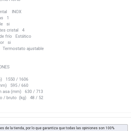
ontal INOX
tas 1
le si
tes cristal 4
de frío Estático
ior si
 Termostato ajustable
ONES
) 1550 / 1606
mm) 595 / 660
n asa (mm) 630 / 713
o / bruto (kg) 48 / 52
es de la tienda, por lo que garantiza que todas las opiniones son 100%