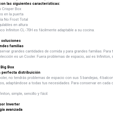
on las siguientes características:
s Crisper Box
s en la puerta
ía No Frost Total
ulables en altura
ífico Infiniton CL-70H es fácilmente adaptable a su cocina.
 soluciones
ndes familias
ervar grandes cantidades de comida y para grandes familias. Para te
elección es un Cooler. Fuera problemas de espacio, así es Infiniton, si
 Big Box
 perfecta distribuición
ooler, no tendrás problemas de espacio con sus 5 bandejas, 4 balco
idos, adaptándose a todas tus necesidades. Para conservar en cada 
initon, simple, sencillo y fácil.
or Inverter
gía avanzada