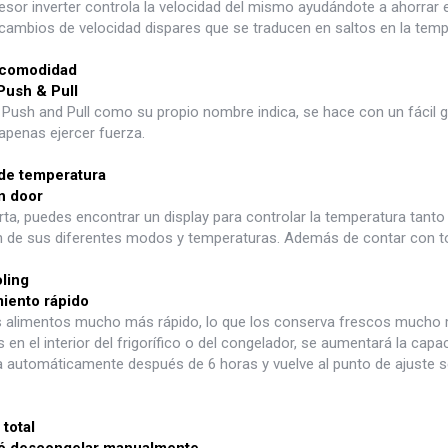
sor inverter controla la velocidad del mismo ayudándote a ahorrar en
cambios de velocidad dispares que se traducen en saltos en la temp
comodidad
Push & Pull
r Push and Pull como su propio nombre indica, se hace con un fácil g
n apenas ejercer fuerza.
de temperatura
on door
rta, puedes encontrar un display para controlar la temperatura tant
n de sus diferentes modos y temperaturas. Además de contar con touc
ling
iento rápido
os alimentos mucho más rápido, lo que los conserva frescos mucho
 en el interior del frigorífico o del congelador, se aumentará la cap
a automáticamente después de 6 horas y vuelve al punto de ajuste s
 total