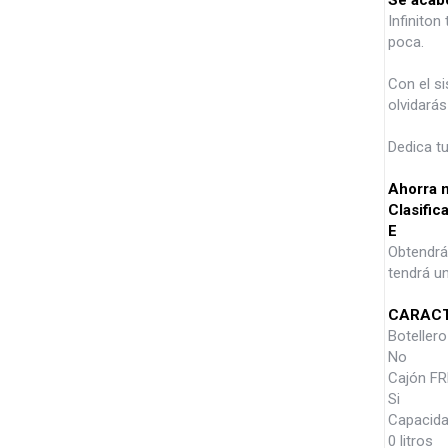
Se acab
Infinito
poca.
Con el si
olvidarás
Dedica tu
Ahorra 
Clasific
E
Obtendrás
tendrá un
CARACT
Botellero
No
Cajón F
Si
Capacida
0 litros