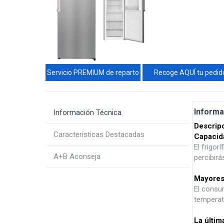
Servicio PREMIUM de reparto
Recoge AQUÍ tu pedid
Informa
Información Técnica
Descripc
Caracteristicas Destacadas
Capacid
El frigor
A+B Aconseja
percibirá
Mayores
El consum
temperatu
La últim