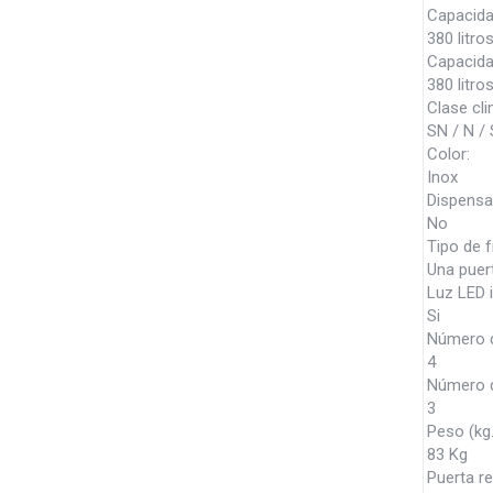
Capacidad
380 litro
Capacidad
380 litro
Clase cli
SN / N / 
Color:
Inox
Dispensa
No
Tipo de fr
Una puer
Luz LED i
Si
Número d
4
Número d
3
Peso (kg.
83 Kg
Puerta re