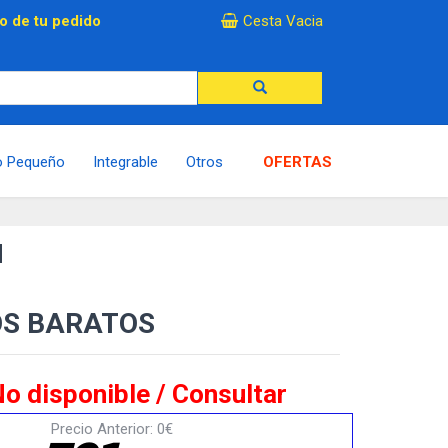
×
o de tu pedido
Cesta Vacia
o Pequeño
Integrable
Otros
OFERTAS
H
OS BARATOS
o disponible / Consultar
Precio Anterior: 0€