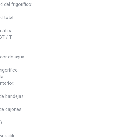
 del frigorífico:
s
 total:
s
mática:
ST / T
dor de agua:
igorífico:
ta
nterior:
e bandejas:
e cajones:
):
versible: