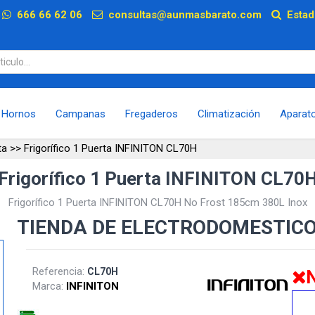
p
666 66 62 06
consultas@aunmasbarato.com
Estad
Hornos
Campanas
Fregaderos
Climatización
Aparat
ta
>>
Frigorífico 1 Puerta INFINITON CL70H
Frigorífico 1 Puerta INFINITON CL70
Frigorífico 1 Puerta INFINITON CL70H No Frost 185cm 380L Inox
TIENDA DE ELECTRODOMESTIC
Referencia:
CL70H
N
Marca:
INFINITON