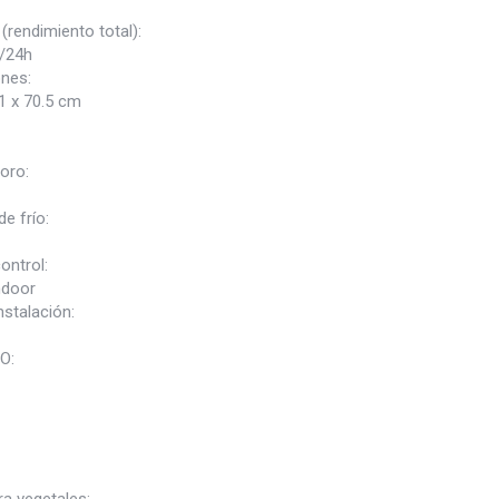
(rendimiento total):
/24h
nes:
1 x 70.5 cm
oro:
e frío:
ontrol:
ndoor
nstalación:
O: