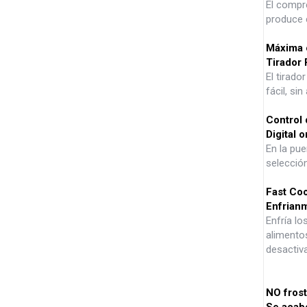
El compre
produce 
Máxima 
Tirador 
El tirado
fácil, si
Control 
Digital 
En la pue
selecció
Fast Coo
Enfrianm
Enfría l
alimentos
desactiv
NO frost