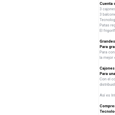
Cuenta c
3 cajone
3 balcone
Tecnolog
Patas reg
El frigor
Grandes
Para gra
Para cons
la mejor 
Cajones
Para una
Con el c
distribu
Así es Inf
Compres
Tecnolo