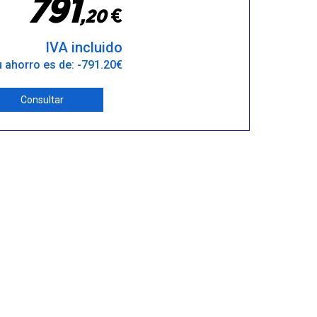
7
9
1
€
,
2
0
IVA incluido
 ahorro es de: -791.20€
Consultar