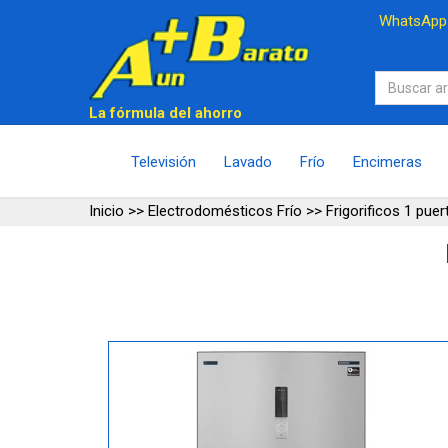
WhatsAp
La fórmula del ahorro
Televisión
Lavado
Frío
Encimeras
Inicio
>>
Electrodomésticos Frío
>>
Frigorificos 1 puer