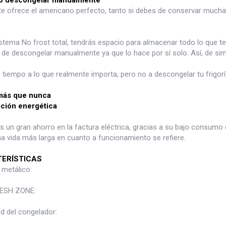
ó descongelar manualmente
n te ofrece el americano perfecto, tanto si debes de conservar muc
stema No frost total, tendrás espacio para almacenar todo lo que te
 de descongelar manualmente ya que lo hace por sí solo. Así, de simp
 tiempo a lo que realmente importa, pero no a descongelar tu frigorí
más que nunca
ación energética
 un gran ahorro en la factura eléctrica, gracias a su bajo consumo el
a vida más larga en cuanto a funcionamiento se refiere.
ERÍSTICAS
 metálico:
RESH ZONE:
d del congelador: