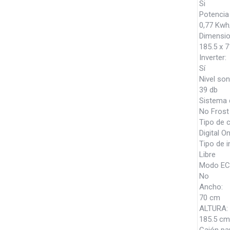
Si
Potencia 
0,77 Kwh
Dimensio
185.5 x 7
Inverter:
Sí
Nivel son
39 db
Sistema d
No Frost
Tipo de c
Digital O
Tipo de i
Libre
Modo EC
No
Ancho:
70 cm
ALTURA:
185.5 cm