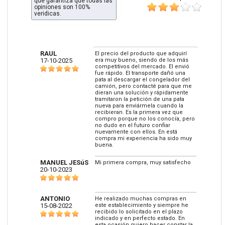
que garantiza que todas las
opiniones son 100%
veridicas.
RAUL
El precio del producto que adquirí
17-10-2025
era muy bueno, siendo de los más
competitivos del mercado. El envió
fue rápido. El transporte dañó una
pata al descargar el congelador del
camión, pero contacté para que me
dieran una solución y rápidamente
tramitaron la petición de una pata
nueva para enviármela cuando la
recibieran. Es la primera vez que
compro porque no los conocía, pero
no dudo en el futuro confiar
nuevamente con ellos. En está
compra mi experiencia ha sido muy
buena.
MANUEL JESúS
Mi primera compra, muy satisfecho
20-10-2023
ANTONIO
He realizado muchas compras en
15-08-2022
este establecimiento y siempre he
recibido lo solicitado en el plazo
indicado y en perfecto estado. En
esta ocasión quiero hacer constar la