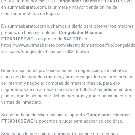
Le felicitamos por elegir su
Congelador Hisense FT3K310SEWE
en aunmasbarato.com, la primera y mayor tienda online de
electrodomésticos de España.
En aunmasbarato.com luchamos a diario para obtener los mejores
precios, un buen ejemplo es:
Congelador Hisense
FT3K310SEWE
a un precio de
543.23
€
en
https://www.aunmasbarato.com/electrodomesticos/frio/congelado
verticales/congelador-hisense-ft3k310sewe
.
Nuestro equipo de profesionales en la negociación, se debate a
diario con las grandes marcas, para conseguir los mejores precios
de Internet y negociar compras de manera masiva, para ello
disponemos de un almacén de mas de 1.000m2 repartidos en dos
plantas donde almacenar dichas compras y poder servir nuestras
ventas de inmediato.
Si aun no tiene decidido adquirir el aparato
Congelador Hisense
FT3K310SEWE
le podemos ayudar para acabar de decidirse.
Si ya sabes lo que quieres comprar (o aunque no lo tengas