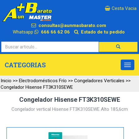
×
Cesta Vacia
consultas@aunmasbarato.com
Whatsapp
666 66 62 06
Estado de tu pedido
CATEGORIAS
Inicio
>>
Electrodomésticos Frío
>>
Congeladores Verticales
>>
Congelador Hisense FT3K310SEWE
Congelador Hisense FT3K310SEWE
Congelador vertical Hisense FT3K310SEWE Alto 185,6cm