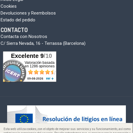
Cookies
Devoluciones y Reembolsos
Estado del pedido
CONTACTO
Contacta con Nosotros
C/ Sierra Nevada, 16 - Terrassa (Barcelona)
Esta web utiliza cookies, con el objeto de mejorar sus servicios y su funcionamiento, así como
Copyright © 2005-2026