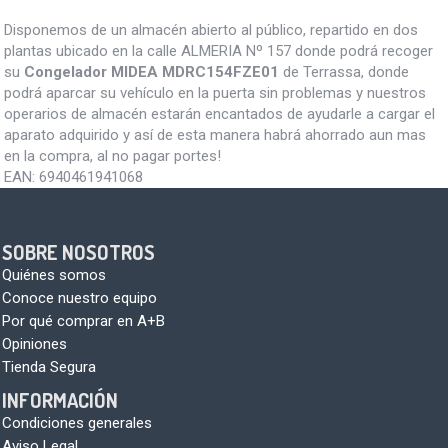
Disponemos de un almacén abierto al público, repartido en dos
plantas ubicado en la calle ALMERIA Nº 157 donde podrá recoger
su
Congelador MIDEA MDRC154FZE01
de Terrassa, donde
podrá aparcar su vehículo en la puerta sin problemas y nuestros
operarios de almacén estarán encantados de ayudarle a cargar el
aparato adquirido y así de esta manera habrá ahorrado aun mas
en la compra, al no pagar portes!
EAN:
6940461941068
SOBRE NOSOTROS
Quiénes somos
Conoce nuestro equipo
Por qué comprar en A+B
Opiniones
Tienda Segura
INFORMACIÓN
Condiciones generales
Aviso Legal