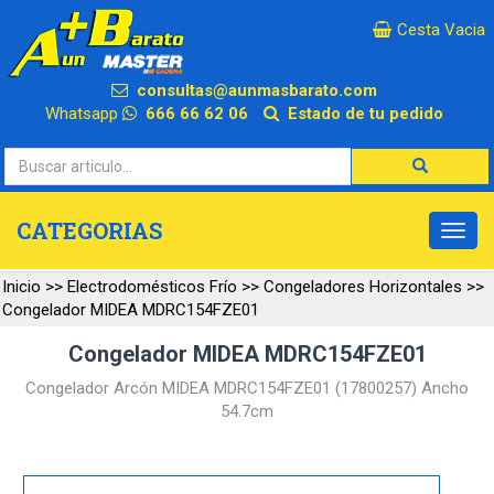
×
Cesta Vacia
consultas@aunmasbarato.com
Whatsapp
666 66 62 06
Estado de tu pedido
CATEGORIAS
Inicio
>>
Electrodomésticos Frío
>>
Congeladores Horizontales
>>
Congelador MIDEA MDRC154FZE01
Congelador MIDEA MDRC154FZE01
Congelador Arcón MIDEA MDRC154FZE01 (17800257) Ancho
54.7cm