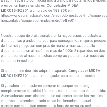
En aunmasbarato.com luchamos a diario para obtener los mejores
precios, un buen ejemplo es:
Congelador MIDEA
MDRC154FZE01
a un precio de
153.80
€
en
https://www.aunmasbarato.com/electrodomesticos/frio/congelado
horizontales/congelador-midea-mdrc154fze01-
.
Nuestro equipo de profesionales en la negociación, se debate a
diario con las grandes marcas, para conseguir los mejores precios
de Internet y negociar compras de manera masiva, para ello
disponemos de un almacén de mas de 1.000m2 repartidos en dos
plantas donde almacenar dichas compras y poder servir nuestras
ventas de inmediato.
Si aun no tiene decidido adquirir el aparato
Congelador MIDEA
MDRC154FZE01
le podemos ayudar para acabar de decidirse.
Si ya sabes lo que quieres comprar (o aunque no lo tengas
completamente decidido) llámanos, tomaremos nota de tu pedido,
Aunmasbarato.com dispone de un call center donde los mejores
vendedores atienden a diario todas las llamadas de aquellos
clientes que necesitan consejo a la hora de cerrar su pedido, te