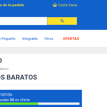
×
o de tu pedido
Cesta Vacia
o Pequeño
Integrable
Otros
OFERTAS
0
Blanco
OS BARATOS
FERTÓN
uedan
50
en oferta