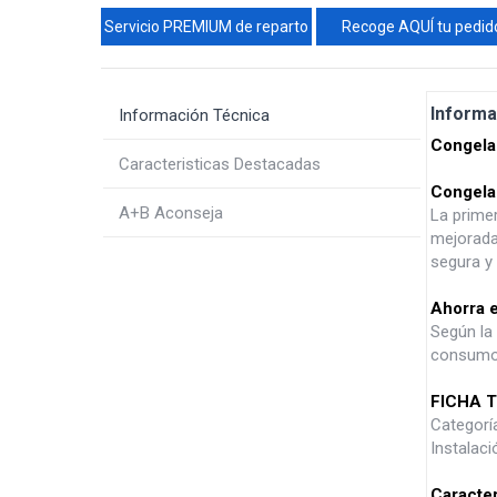
Servicio PREMIUM de reparto
Recoge AQUÍ tu pedid
Informa
Información Técnica
Congelad
Caracteristicas Destacadas
Congela
A+B Aconseja
La primer
mejorada
segura y
Ahorra e
Según la 
consumo 
FICHA T
Categorí
Instalaci
Caracter