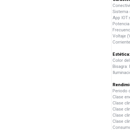
Conectiv
Sistema 
App IOT:
Potencia
Frecuenc
Voltaje (
Corriente
Estética
Color de
Bisagra: 
Iluminac
Rendimi
Periodo d
Clase ene
Clase cli
Clase cli
Clase cli
Clase cli
Consumo 