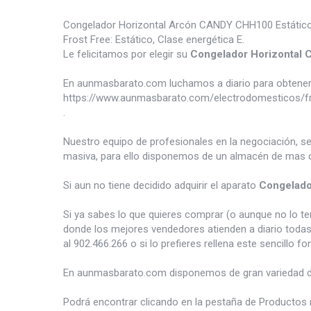
Congelador Horizontal Arcón CANDY CHH100 Estático 97
Frost Free: Estático, Clase energética E.
Le felicitamos por elegir su
Congelador Horizonta
En aunmasbarato.com luchamos a diario para obtener 
https://www.aunmasbarato.com/electrodomesticos/fr
.
Nuestro equipo de profesionales en la negociación, s
masiva, para ello disponemos de un almacén de mas d
Si aun no tiene decidido adquirir el aparato
Congelado
Si ya sabes lo que quieres comprar (o aunque no lo 
donde los mejores vendedores atienden a diario todas
al 902.466.266 o si lo prefieres rellena este sencillo fo
En aunmasbarato.com disponemos de gran variedad 
Podrá encontrar clicando en la pestaña de Productos 