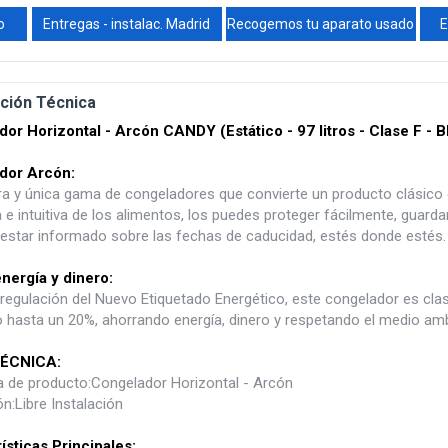
o
Entregas - instalac. Madrid
Recogemos tu aparato usado
E
ción Técnica
or Horizontal - Arcón CANDY (Estático - 97 litros - Clase F - B
dor Arcón:
a y única gama de congeladores que convierte un producto clásico en
 e intuitiva de los alimentos, los puedes proteger fácilmente, gua
 estar informado sobre las fechas de caducidad, estés donde estés.
nergía y dinero:
regulación del Nuevo Etiquetado Energético, este congelador es clas
hasta un 20%, ahorrando energía, dinero y respetando el medio amb
ÉCNICA:
a de producto:Congelador Horizontal - Arcón
ón:Libre Instalación
ísticas Principales: