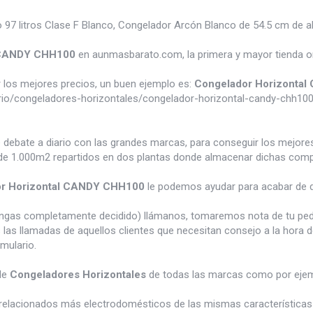
 litros Clase F Blanco, Congelador Arcón Blanco de 54.5 cm de alt
l CANDY CHH100
en aunmasbarato.com, la primera y mayor tienda o
los mejores precios, un buen ejemplo es:
Congelador Horizonta
io/congeladores-horizontales/congelador-horizontal-candy-chh10
e debate a diario con las grandes marcas, para conseguir los mejor
e 1.000m2 repartidos en dos plantas donde almacenar dichas compra
r Horizontal CANDY CHH100
le podemos ayudar para acabar de d
tengas completamente decidido) llámanos, tomaremos nota de tu pe
 las llamadas de aquellos clientes que necesitan consejo a la hora 
rmulario.
de
Congeladores Horizontales
de todas las marcas como por eje
relacionados más electrodomésticos de las mismas características 