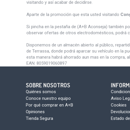
visitando y así acabar de decidirse.
Aparte de la promoción que esta usted visitando
Con
Si pincha en la pestaña de (A+B Aconseja) también p
observar ofertas de otros electrodomésticos, podrá c
Disponemos de un almacén abierto al público, reparti
de Terrassa, donde podrá aparcar su vehículo en la pu
esta manera habrá ahorrado aun mas en la compra, al
EAN:
8059019060897
SOBRE NOSOTROS
INFORM
Quiénes somos
Condicion
Conoce nuestro equipo
Aviso Leg
Por qué comprar en A+B
Cookies
Opiniones
Devoluci
Tienda Segura
Estado de