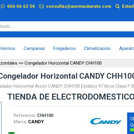
p
666 66 62 06
consultas@aunmasbarato.com
Estad
Hornos
Campanas
Fregaderos
Climatización
Aparat
izontales
>>
Congelador Horizontal CANDY CHH100
Congelador Horizontal CANDY CHH10
lador Horizontal Arcón CANDY CHH100 Estático 97 litros Clase F 
TIENDA DE ELECTRODOMESTIC
Referencia:
CHH100
O
Marca:
CANDY
Q