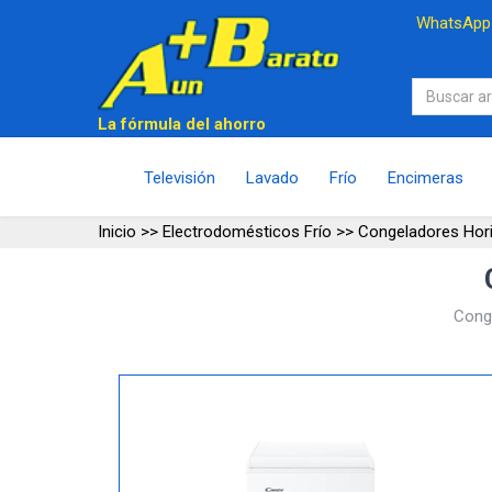
WhatsAp
La fórmula del ahorro
Televisión
Lavado
Frío
Encimeras
Inicio
>>
Electrodomésticos Frío
>>
Congeladores Hor
Conge