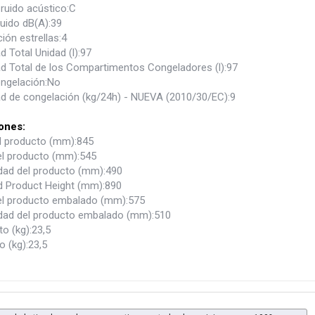
ruido acústico:C
ruido dB(A):39
ción estrellas:4
 Total Unidad (l):97
d Total de los Compartimentos Congeladores (l):97
ngelación:No
d de congelación (kg/24h) - NUEVA (2010/30/EC):9
ones:
el producto (mm):845
l producto (mm):545
dad del producto (mm):490
 Product Height (mm):890
l producto embalado (mm):575
dad del producto embalado (mm):510
o (kg):23,5
 (kg):23,5