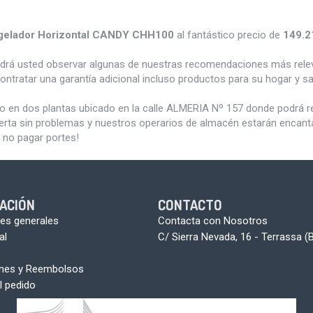
gelador Horizontal CANDY CHH100
al fantástico precio de
149.2
odrá usted observar algunas de nuestras recomendaciones más rele
ontratar una garantía adicional incluso productos para su hogar y 
do en dos plantas ubicado en la calle ALMERIA Nº 157 donde podrá 
erta sin problemas y nuestros operarios de almacén estarán encantad
 no pagar portes!
ACIÓN
CONTACTO
es generales
Contacta con Nosotros
al
C/ Sierra Nevada, 16 - Terrassa (
ones y Reembolsos
l pedido