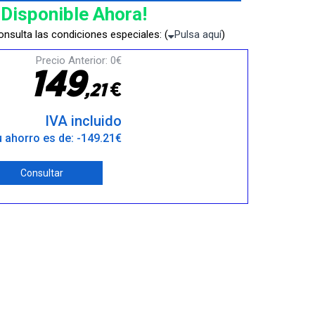
¡Disponible Ahora!
nsulta las condiciones especiales: (
Pulsa aquí
)
Precio Anterior: 0€
1
4
9
€
,
2
1
IVA incluido
 ahorro es de: -149.21€
Consultar