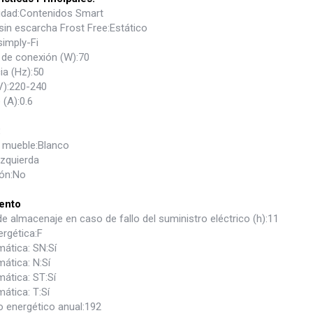
idad:Contenidos Smart
sin escarcha Frost Free:Estático
simply-Fi
 de conexión (W):70
ia (Hz):50
V):220-240
 (A):0.6
:
l mueble:Blanco
Izquierda
ión:No
ento
e almacenaje en caso de fallo del suministro eléctrico (h):11
rgética:F
mática: SN:Sí
mática: N:Sí
mática: ST:Sí
mática: T:Sí
energético anual:192