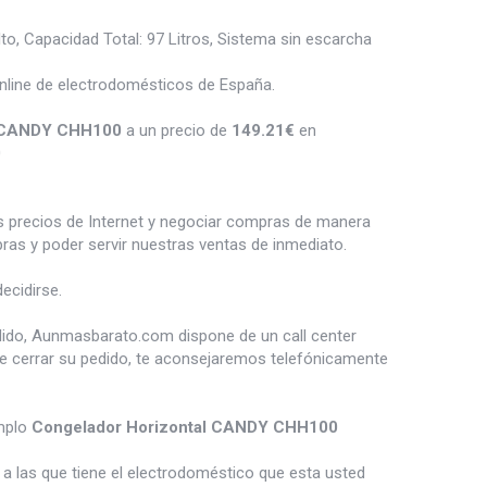
o, Capacidad Total: 97 Litros, Sistema sin escarcha
nline de electrodomésticos de España.
l CANDY CHH100
a un precio de
149.21
€
en
0
es precios de Internet y negociar compras de manera
s y poder servir nuestras ventas de inmediato.
ecidirse.
dido, Aunmasbarato.com dispone de un call center
de cerrar su pedido, te aconsejaremos telefónicamente
mplo
Congelador Horizontal CANDY CHH100
a las que tiene el electrodoméstico que esta usted