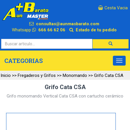
×
Cesta Vacia
consultas@aunmasbarato.com
Whatsapp
666 66 62 06
Estado de tu pedido
CATEGORIAS
Inicio
>>
Fregaderos y Grifos
>>
Monomando
>>
Grifo Cata CSA
Grifo Cata CSA
Grifo monomando Vertical Cata CSA con cartucho cerámico