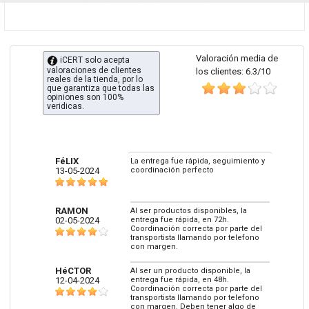
Valoración media de
iCERT solo acepta
valoraciones de clientes
los clientes: 6.3/10
reales de la tienda, por lo
que garantiza que todas las
opiniones son 100%
veridicas.
FéLIX
La entrega fue rápida, seguimiento y
13-05-2024
coordinación perfecto
RAMON
Al ser productos disponibles, la
02-05-2024
entrega fue rápida, en 72h.
Coordinación correcta por parte del
transportista llamando por telefono
con margen.
HéCTOR
Al ser un producto disponible, la
12-04-2024
entrega fue rápida, en 48h.
Coordinación correcta por parte del
transportista llamando por telefono
con margen. Deben tener algo de