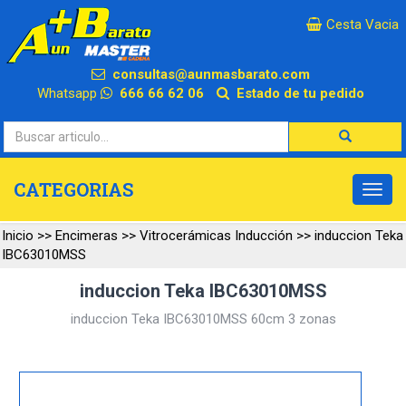
×
Cesta Vacia
consultas@aunmasbarato.com
Whatsapp
666 66 62 06
Estado de tu pedido
CATEGORIAS
Inicio
>>
Encimeras
>>
Vitrocerámicas Inducción
>>
induccion Teka
IBC63010MSS
induccion Teka IBC63010MSS
induccion Teka IBC63010MSS 60cm 3 zonas