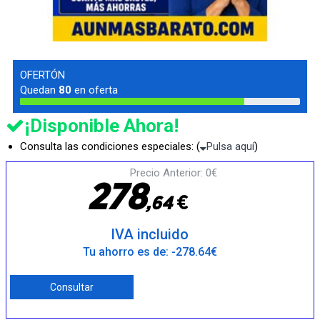
OFERTÓN
Quedan
80
en oferta
¡Disponible Ahora!
Consulta las condiciones especiales: (
Pulsa aquí
)
Precio Anterior: 0€
2
7
8
€
,
6
4
IVA incluido
Tu ahorro es de: -278.64€
Consultar