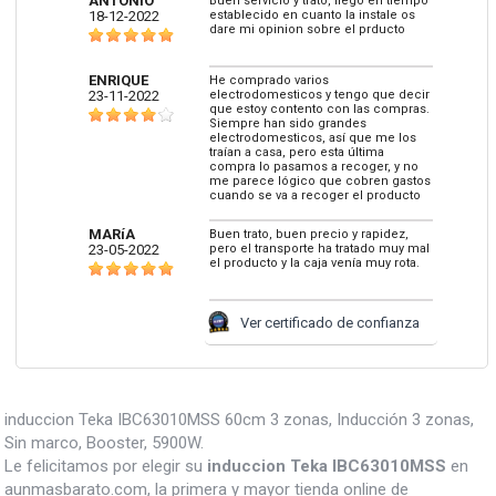
ANTONIO
Buen servicio y trato, llego en tiempo
18-12-2022
establecido en cuanto la instale os
dare mi opinion sobre el prducto
ENRIQUE
He comprado varios
23-11-2022
electrodomesticos y tengo que decir
que estoy contento con las compras.
Siempre han sido grandes
electrodomesticos, así que me los
traían a casa, pero esta última
compra lo pasamos a recoger, y no
me parece lógico que cobren gastos
cuando se va a recoger el producto
MARíA
Buen trato, buen precio y rapidez,
23-05-2022
pero el transporte ha tratado muy mal
el producto y la caja venía muy rota.
Ver certificado de confianza
induccion Teka IBC63010MSS 60cm 3 zonas, Inducción 3 zonas,
Sin marco, Booster, 5900W.
Le felicitamos por elegir su
induccion Teka IBC63010MSS
en
aunmasbarato.com, la primera y mayor tienda online de