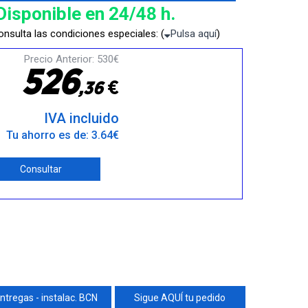
Disponible en 24/48 h.
nsulta las condiciones especiales: (
Pulsa aquí
)
Precio Anterior: 530€
5
2
6
€
,
3
6
IVA incluido
Tu ahorro es de: 3.64€
Consultar
ntregas - instalac. BCN
Sigue AQUÍ tu pedido