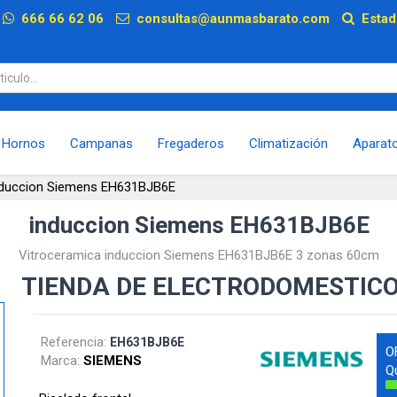
p
666 66 62 06
consultas@aunmasbarato.com
Estad
Hornos
Campanas
Fregaderos
Climatización
Aparat
nduccion Siemens EH631BJB6E
induccion Siemens EH631BJB6E
Vitroceramica induccion Siemens EH631BJB6E 3 zonas 60cm
TIENDA DE ELECTRODOMESTIC
Referencia:
EH631BJB6E
O
Marca:
SIEMENS
Q