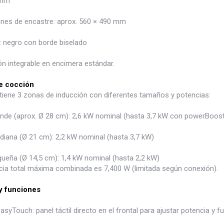
 mm
nes de encastre: aprox. 560 × 490 mm
 negro con borde biselado
ón integrable en encimera estándar.
e cocción
 tiene 3 zonas de inducción con diferentes tamaños y potencias:
nde (aprox. Ø 28 cm): 2,6 kW nominal (hasta 3,7 kW con powerBoost
iana (Ø 21 cm): 2,2 kW nominal (hasta 3,7 kW)
ueña (Ø 14,5 cm): 1,4 kW nominal (hasta 2,2 kW)
cia total máxima combinada es 7,400 W (limitada según conexión).
y funciones
asyTouch: panel táctil directo en el frontal para ajustar potencia y f