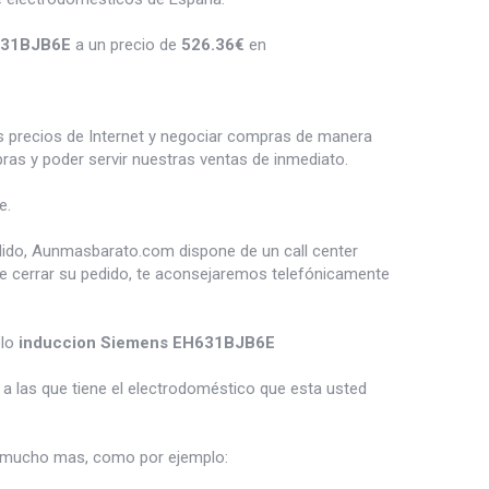
631BJB6E
a un precio de
526.36
€
en
es precios de Internet y negociar compras de manera
s y poder servir nuestras ventas de inmediato.
e.
dido, Aunmasbarato.com dispone de un call center
de cerrar su pedido, te aconsejaremos telefónicamente
plo
induccion Siemens EH631BJB6E
a las que tiene el electrodoméstico que esta usted
mucho mas, como por ejemplo: