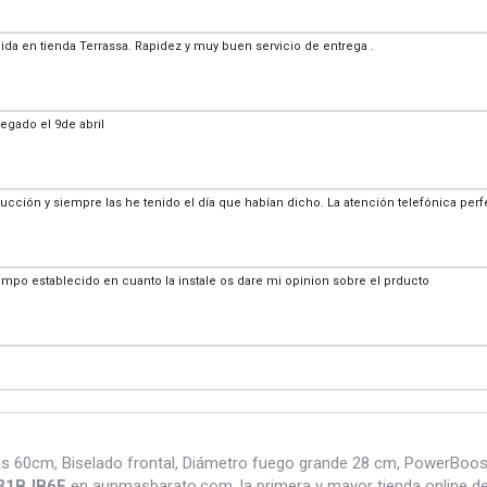
ida en tienda Terrassa. Rapidez y muy buen servicio de entrega .
legado el 9de abril
cción y siempre las he tenido el día que habían dicho. La atención telefónica per
tiempo establecido en cuanto la instale os dare mi opinion sobre el prducto
 60cm, Biselado frontal, Diámetro fuego grande 28 cm, PowerBoos
631BJB6E
en aunmasbarato.com, la primera y mayor tienda online d