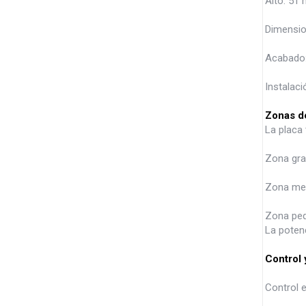
Alto: 51
Dimensio
Acabado:
Instalaci
Zonas d
La placa
Zona gra
Zona med
Zona peq
La poten
Control 
Control e