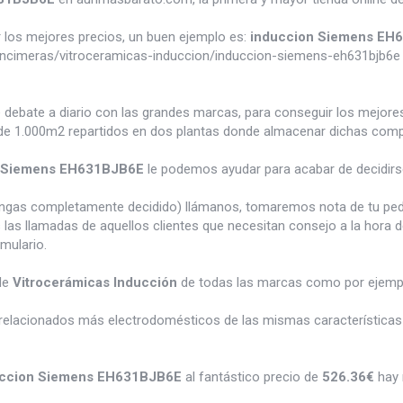
los mejores precios, un buen ejemplo es:
induccion Siemens EH
ncimeras/vitroceramicas-induccion/induccion-siemens-eh631bjb6e
e debate a diario con las grandes marcas, para conseguir los mejor
e 1.000m2 repartidos en dos plantas donde almacenar dichas compra
n Siemens EH631BJB6E
le podemos ayudar para acabar de decidirs
tengas completamente decidido) llámanos, tomaremos nota de tu pe
 las llamadas de aquellos clientes que necesitan consejo a la hora 
rmulario.
de
Vitrocerámicas Inducción
de todas las marcas como por ejem
relacionados más electrodomésticos de las mismas características 
uccion Siemens EH631BJB6E
al fantástico precio de
526.36€
hay 