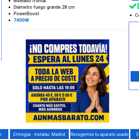
Biselado frontal
Diámetro fuego grande 28 cm
PowerBoost
Co
7400W
o
Entregas - instalac. Madrid
Recogemos tu aparato usado
E