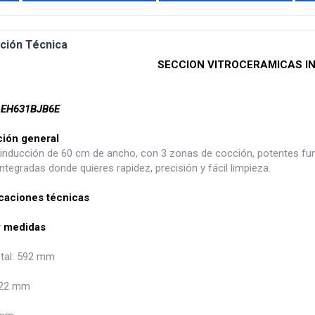
ción Técnica
SECCION VITROCERAMICAS I
 EH631BJB6E
ción general
 inducción de 60 cm de ancho, con 3 zonas de cocción, potentes func
ntegradas donde quieres rapidez, precisión y fácil limpieza.
caciones técnicas
y medidas
tal: 592 mm
522 mm