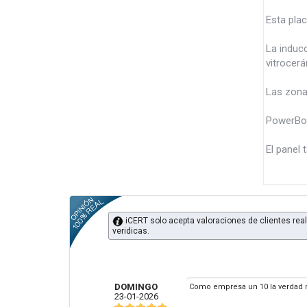
Esta plac
La inducc
vitrocerá
Las zonas
PowerBoo
El panel 
iCERT solo acepta valoraciones de clientes real
veridicas.
DOMINGO
Como empresa un 10 la verdad m
23-01-2026