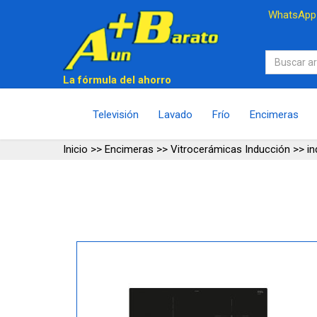
WhatsAp
La fórmula del ahorro
Televisión
Lavado
Frío
Encimeras
Inicio
>>
Encimeras
>>
Vitrocerámicas Inducción
>>
i