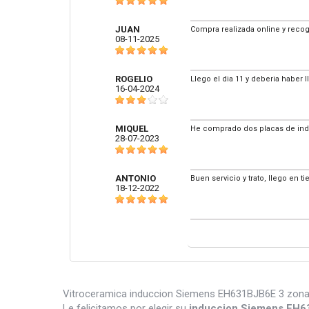
JUAN
Compra realizada online y recog
08-11-2025
ROGELIO
Llego el dia 11 y deberia haber l
16-04-2024
MIQUEL
He comprado dos placas de indu
28-07-2023
ANTONIO
Buen servicio y trato, llego en 
18-12-2022
Vitroceramica induccion Siemens EH631BJB6E 3 zonas
Le felicitamos por elegir su
induccion Siemens EH