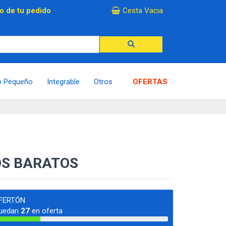
×
o de tu pedido
Cesta Vacia
o Pequeño
Integrable
Otros
OFERTAS
OS BARATOS
FERTÓN
uedan
27
en oferta