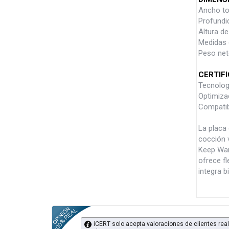
Ancho to
Profundi
Altura d
Medidas 
Peso neto
CERTIF
Tecnologí
Optimiza
Compatib
La placa
cocción v
Keep War
ofrece fl
integra 
iCERT solo acepta valoraciones de clientes real