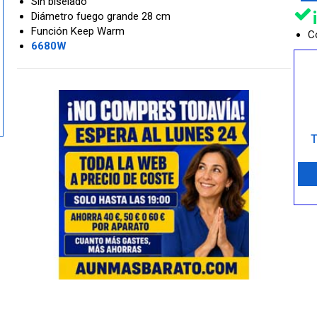
Sin biselado
Diámetro fuego grande 28 cm
Función Keep Warm
Co
6680W
T