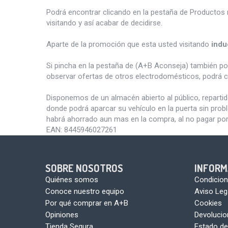
Podrá encontrar clicando en la pestaña de Productos 
visitando y así acabar de decidirse.
Aparte de la promoción que esta usted visitando
indu
Si pincha en la pestaña de (A+B Aconseja) también p
observar ofertas de otros electrodomésticos, podrá c
Disponemos de un almacén abierto al público, reparti
donde podrá aparcar su vehículo en la puerta sin pro
habrá ahorrado aun mas en la compra, al no pagar por
EAN:
8445946027261
SOBRE NOSOTROS
INFORM
Quiénes somos
Condicion
Conoce nuestro equipo
Aviso Leg
Por qué comprar en A+B
Cookies
Opiniones
Devoluci
Tienda Segura
Estado de