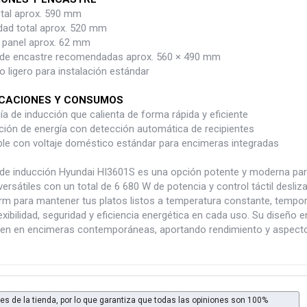
tal aprox. 590 mm
dad total aprox. 520 mm
e panel aprox. 62 mm
de encastre recomendadas aprox. 560 × 490 mm
 ligero para instalación estándar
ICACIONES Y CONSUMOS
a de inducción que calienta de forma rápida y eficiente
ción de energía con detección automática de recipientes
le con voltaje doméstico estándar para encimeras integradas
 de inducción Hyundai HI3601S es una opción potente y moderna par
ersátiles con un total de 6 680 W de potencia y control táctil desli
m para mantener tus platos listos a temperatura constante, tempori
exibilidad, seguridad y eficiencia energética en cada uso. Su diseño 
bien en encimeras contemporáneas, aportando rendimiento y aspecto e
es de la tienda, por lo que garantiza que todas las opiniones son 100%