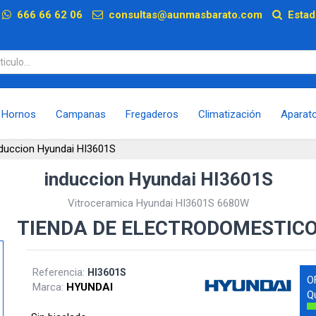
p
666 66 62 06
consultas@aunmasbarato.com
Estad
Hornos
Campanas
Fregaderos
Climatización
Aparat
nduccion Hyundai HI3601S
induccion Hyundai HI3601S
Vitroceramica Hyundai HI3601S 6680W
TIENDA DE ELECTRODOMESTIC
Referencia:
HI3601S
O
Marca:
HYUNDAI
Q