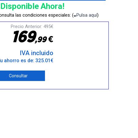
¡Disponible Ahora!
nsulta las condiciones especiales: (
Pulsa aquí
)
Precio Anterior: 495€
1
6
9
€
,
9
9
IVA incluido
u ahorro es de: 325.01€
Consultar