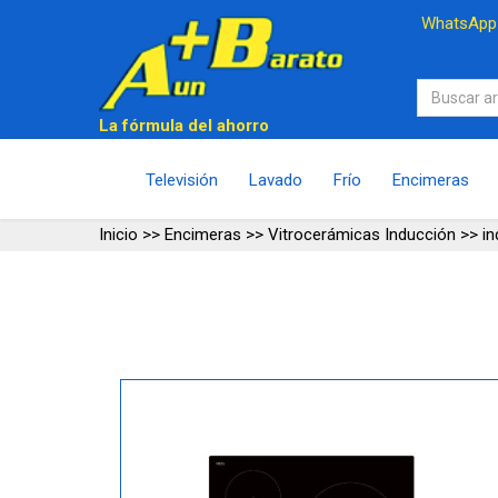
WhatsAp
La fórmula del ahorro
Televisión
Lavado
Frío
Encimeras
Inicio
>>
Encimeras
>>
Vitrocerámicas Inducción
>>
i