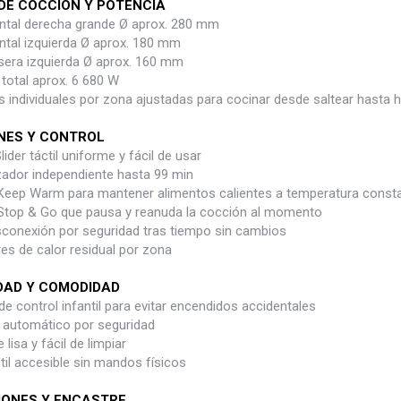
DE COCCIÓN Y POTENCIA
ntal derecha grande Ø aprox. 280 mm
ntal izquierda Ø aprox. 180 mm
sera izquierda Ø aprox. 160 mm
total aprox. 6 680 W
 individuales por zona ajustadas para cocinar desde saltear hasta he
NES Y CONTROL
lider táctil uniforme y fácil de usar
ador independiente hasta 99 min
Keep Warm para mantener alimentos calientes a temperatura const
Stop & Go que pausa y reanuda la cocción al momento
conexión por seguridad tras tiempo sin cambios
es de calor residual por zona
DAD Y COMODIDAD
e control infantil para evitar encendidos accidentales
automático por seguridad
 lisa y fácil de limpiar
til accesible sin mandos físicos
IONES Y ENCASTRE