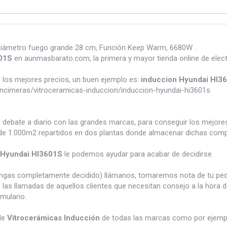
 Diámetro fuego grande 28 cm, Función Keep Warm, 6680W .
601S
en aunmasbarato.com, la primera y mayor tienda online de ele
los mejores precios, un buen ejemplo es:
induccion Hyundai HI3
cimeras/vitroceramicas-induccion/induccion-hyundai-hi3601s
e debate a diario con las grandes marcas, para conseguir los mejor
e 1.000m2 repartidos en dos plantas donde almacenar dichas compra
 Hyundai HI3601S
le podemos ayudar para acabar de decidirse.
tengas completamente decidido) llámanos, tomaremos nota de tu pe
 las llamadas de aquellos clientes que necesitan consejo a la hora 
rmulario.
de
Vitrocerámicas Inducción
de todas las marcas como por ejem