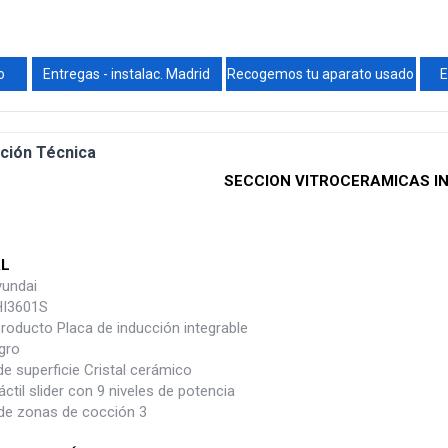
o
Entregas - instalac. Madrid
Recogemos tu aparato usado
E
ción Técnica
SECCION VITROCERAMICAS I
L
undai
HI3601S
roducto Placa de inducción integrable
gro
de superficie Cristal cerámico
áctil slider con 9 niveles de potencia
e zonas de cocción 3