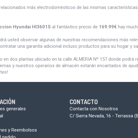
relacionados más electrodomésticos de las mismas características 
ccion Hyundai HI3601S
al fantástico precio de
169.99€
hay mucho
odrá usted observar algunas de nuestras recomendaciones más rele
ontratar una garantía adicional incluso productos para su hogar y 
do en dos plantas ubicado en la calle ALMERIA Nº 157 donde podrá 
blemas y nuestros operarios de almacén estarán encantados de ayudar
tes!
ACIÓN
CONTACTO
es generales
Contacta con Nosotros
al
C/ Sierra Nevada, 16 - Terrassa (
ones y Reembolsos
l pedido