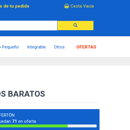
×
o de tu pedido
Cesta Vacia
o Pequeño
Integrable
Otros
OFERTAS
OS BARATOS
FERTÓN
uedan
71
en oferta