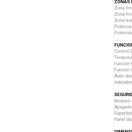
ZONAS 
Zona fro
Zona fro
Zona tra
Potencia 
Potencias
FUNCIO
Control S
Temporiz
Función 
Función 
Auto-des
Indicador
SEGURI
Bloqueo d
Apagado 
Superficie
Panel tác
DIMENS