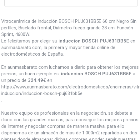
Vitrocerámica de inducción BOSCH PUJ631BB5E 60 cm Negro Sin
perfiles, Biselado frontal, Diámetro fuego grande 28 cm, Función
Sprint, 4600W.
Le felicitamos por elegir su
induccion BOSCH PUJ631BB5E
en
aunmasbarato.com, la primera y mayor tienda online de
electrodomésticos de España.
En aunmasbarato.com luchamos a diario para obtener los mejores
precios, un buen ejemplo es:
induccion BOSCH PUJ631BB5E
a
un precio de
324.49
€
en
https://www.aunmasbarato.com/electrodomesticos/encimeras/vit
induccion/induccion-bosch-puj631bb5e
.
Nuestro equipo de profesionales en la negociación, se debate a
diario con las grandes marcas, para conseguir los mejores precios
de Internet y negociar compras de manera masiva, para ello
disponemos de un almacén de mas de 1.000m2 repartidos en dos
plantas donde almacenar dichas compras y poder servir nuestras