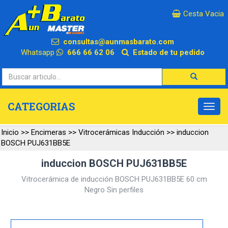
×
Cesta Vacia
consultas@aunmasbarato.com
Whatsapp
666 66 62 06
Estado de tu pedido
CATEGORIAS
Inicio
>>
Encimeras
>>
Vitrocerámicas Inducción
>>
induccion
BOSCH PUJ631BB5E
induccion BOSCH PUJ631BB5E
Vitrocerámica de inducción BOSCH PUJ631BB5E 60 cm
Negro Sin perfiles