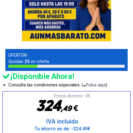
OFERTÓN
Quedan
25
en oferta
¡Disponible Ahora!
Consulta las condiciones especiales: (
Pulsa aquí
)
Precio Anterior: 0€
3
2
4
€
,
4
9
IVA incluido
Tu ahorro es de: -324.49€