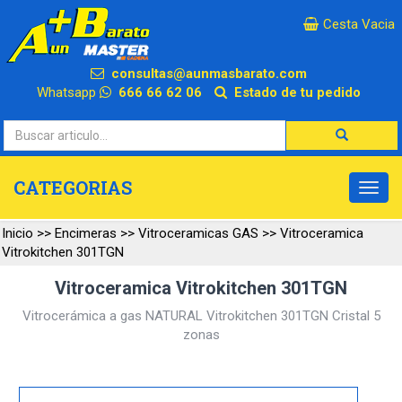
×
Cesta Vacia
consultas@aunmasbarato.com
Whatsapp
666 66 62 06
Estado de tu pedido
CATEGORIAS
Inicio
>>
Encimeras
>>
Vitroceramicas GAS
>>
Vitroceramica
Vitrokitchen 301TGN
Vitroceramica Vitrokitchen 301TGN
Vitrocerámica a gas NATURAL Vitrokitchen 301TGN Cristal 5
zonas