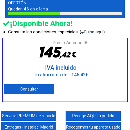
OFERTÓN
Quedan
46
en oferta
¡Disponible Ahora!
Consulta las condiciones especiales: (
Pulsa aquí
)
Precio Anterior: 0€
1
4
5
€
,
4
2
IVA incluido
Tu ahorro es de: -145.42€
Consultar
Servicio PREMIUM de reparto
Recoge AQUÍ tu pedido
Entregas - instalac. Madrid
Recogemos tu aparato usado