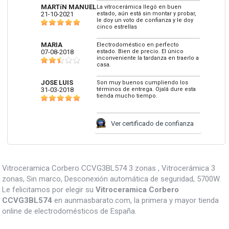
MARTíN MANUEL
La vitrocerámica llegó en buen
21-10-2021
estado, aún está sin montar y probar,
le doy un voto de confianza y le doy
cinco estrellas
MARIA
Electrodoméstico en perfecto
07-08-2018
estado. Bien de precio. El único
inconveniente la tardanza en traerlo a
casa.
JOSE LUIS
Son muy buenos cumpliendo los
31-03-2018
términos de entrega. Ojalá dure esta
tienda mucho tiempo.
Ver certificado de confianza
Vitroceramica Corbero CCVG3BL574 3 zonas , Vitrocerámica 3
zonas, Sin marco, Desconexión automática de seguridad, 5700W.
Le felicitamos por elegir su
Vitroceramica Corbero
CCVG3BL574
en aunmasbarato.com, la primera y mayor tienda
online de electrodomésticos de España.