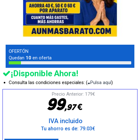
OFERTÓN
Quedan
10
en oferta
¡Disponible Ahora!
Consulta las condiciones especiales: (
Pulsa aquí
)
Precio Anterior: 179€
9
9
€
,
9
7
IVA incluido
Tu ahorro es de: 79.03€