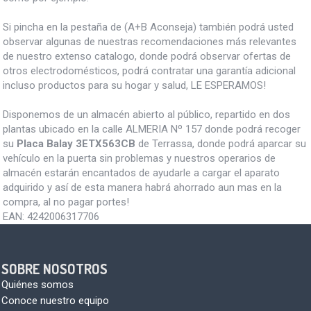
Si pincha en la pestaña de (A+B Aconseja) también podrá usted
observar algunas de nuestras recomendaciones más relevantes
de nuestro extenso catalogo, donde podrá observar ofertas de
otros electrodomésticos, podrá contratar una garantía adicional
incluso productos para su hogar y salud, LE ESPERAMOS!
Disponemos de un almacén abierto al público, repartido en dos
plantas ubicado en la calle ALMERIA Nº 157 donde podrá recoger
su
Placa Balay 3ETX563CB
de Terrassa, donde podrá aparcar su
vehículo en la puerta sin problemas y nuestros operarios de
almacén estarán encantados de ayudarle a cargar el aparato
adquirido y así de esta manera habrá ahorrado aun mas en la
compra, al no pagar portes!
EAN:
4242006317706
SOBRE NOSOTROS
Quiénes somos
Conoce nuestro equipo