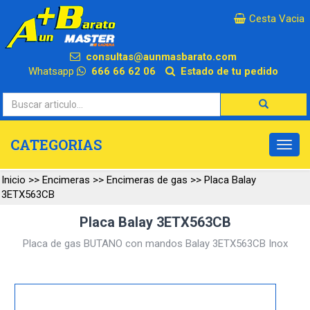
×
Cesta Vacia
consultas@aunmasbarato.com
Whatsapp
666 66 62 06
Estado de tu pedido
CATEGORIAS
Inicio
>>
Encimeras
>>
Encimeras de gas
>>
Placa Balay
3ETX563CB
Placa Balay 3ETX563CB
Placa de gas BUTANO con mandos Balay 3ETX563CB Inox