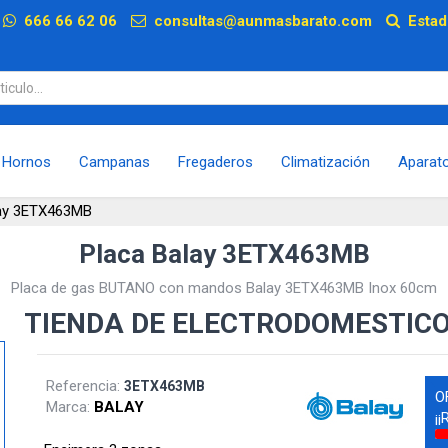
p
666 66 62 06
consultas@aunmasbarato.com
Estad
Hornos
Campanas
Fregaderos
Climatización
Aparat
lay 3ETX463MB
Placa Balay 3ETX463MB
Placa de gas BUTANO con mandos Balay 3ETX463MB Inox 60cm
TIENDA DE ELECTRODOMESTIC
Referencia:
3ETX463MB
O
Marca:
BALAY
¡¡