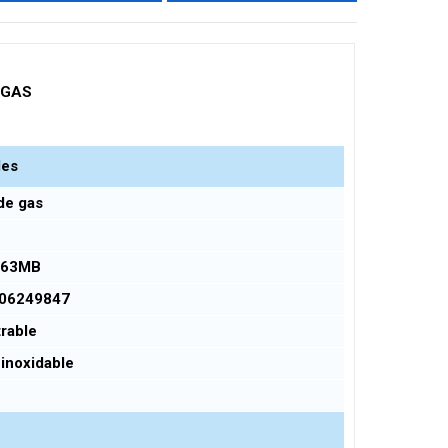
 GAS
les
de gas
463MB
06249847
rable
inoxidable