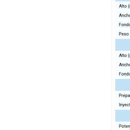
Alto
Anch
Fond
Peso 
Alto
Anch
Fond
Prepa
Inyect
Potenc