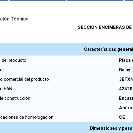
ción Técnica
SECCION ENCIMERAS DE
Características genera
 del producto
Placa 
a
Balay
 comercial del producto
3ETX
go EAN
42420
de construcción
Encast
r
Acero 
icaciones de homologacion
CE
Dimensiones y peso