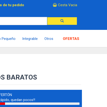
×
o de tu pedido
Cesta Vacia
o Pequeño
Integrable
Otros
OFERTAS
OS BARATOS
FERTÓN
Rápido, quedan pocos!!