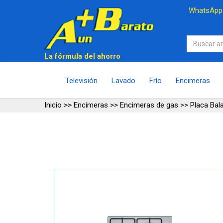
WhatsAp
La fórmula del ahorro
Televisión
Lavado
Frío
Encimeras
Inicio
>>
Encimeras
>>
Encimeras de gas
>>
Placa Ba