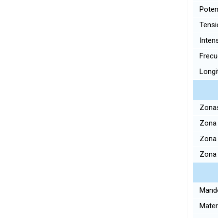
Potenc
Tensi
Intens
Frecu
Longit
Zonas
Zona 
Zona 
Zona 
Mando
Materi