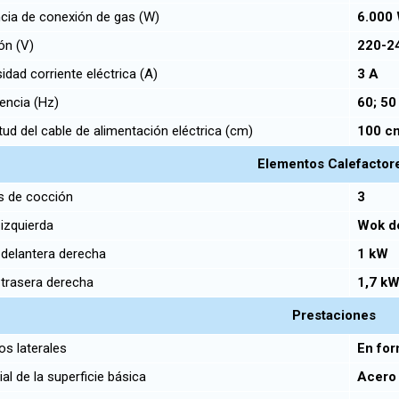
ia de conexión de gas (W)
6.000
ón (V)
220-2
idad corriente eléctrica (A)
3 A
encia (Hz)
60; 5
ud del cable de alimentación eléctrica (cm)
100 
Elementos Calefactor
 de cocción
3
izquierda
Wok d
delantera derecha
1 kW
trasera derecha
1,7 k
Prestaciones
s laterales
En for
al de la superficie básica
Acero 