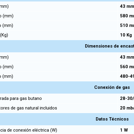
 (mm)
43 m
o (mm)
580 
o (mm)
510 
(Kg)
10 K
Dimensiones de encas
 (mm)
43 m
o (mm)
560 
o (mm)
480-4
Conexión de gas
rada para gas butano
28-30
ores de gas natural incluidos
20 mb
Datos Técnicos
ia de conexión eléctrica (W)
1 W