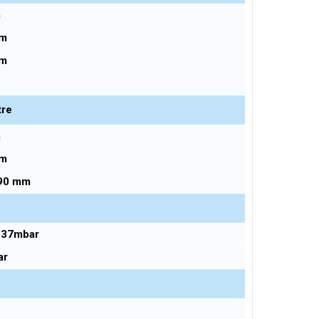
m
mm
mm
g
tre
m
mm
90 mm
/37mbar
ar