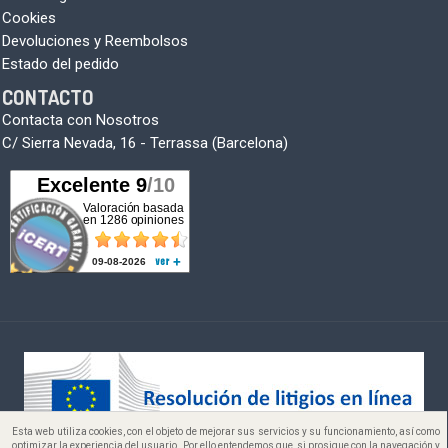
Cookies
Devoluciones y Reembolsos
Estado del pedido
CONTACTO
Contacta con Nosotros
C/ Sierra Nevada, 16 - Terrassa (Barcelona)
Esta web utiliza cookies, con el objeto de mejorar sus servicios y su funcionamiento, así como
Copyright © 2005-2026
optimizar la experiencia del usuario. Por ello entendemos que, si prosigue con la navegación y