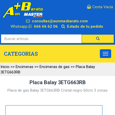
×
Cesta Vacia
consultas@aunmasbarato.com
Whatsapp
666 66 62 06
Estado de tu pedido
CATEGORIAS
Inicio
>>
Encimeras
>>
Encimeras de gas
>>
Placa Balay
3ETG663RB
Placa Balay 3ETG663RB
Placa de gas Balay 3ETG663RB Cristal negro 60cm 3 zonas