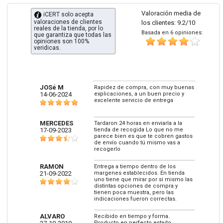
Valoración media de
iCERT solo acepta
valoraciones de clientes
los clientes: 9.2/10
reales de la tienda, por lo
Basada en 6 opiniones:
que garantiza que todas las
opiniones son 100%
veridicas.
JOSé M
Rapidez de compra, con muy buenas
14-06-2024
explicaciones, a un buen precio y
excelente servicio de entrega
MERCEDES
Tardaron 24 horas en enviarla a la
17-09-2023
tienda de recogida Lo que no me
parece bien es que te cobren gastos
de envío cuando tú mismo vas a
recogerlo
RAMON
Entrega a tiempo dentro de los
21-09-2022
margenes establecidos. En tienda
uno tiene que mirar por si mismo las
distintas opciones de compra y
tienen poca muestra, pero las
indicaciones fueron correctas.
ALVARO
Recibido en tiempo y forma.
Producto en perfecto estado.